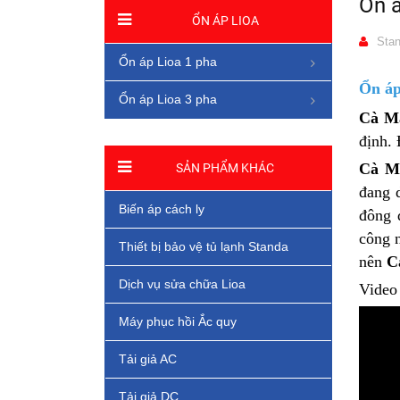
Ổn á
ỔN ÁP LIOA
Stan
Ổn áp Lioa 1 pha
Ổn áp
Ổn áp Lioa 3 pha
Cà M
định. 
Cà M
SẢN PHẨM KHÁC
đang 
Biến áp cách ly
đông 
công 
Thiết bị bảo vệ tủ lạnh Standa
nên
C
Dịch vụ sửa chữa Lioa
Video
Máy phục hồi Ắc quy
Tải giả AC
Tải giả DC