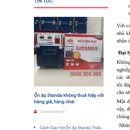
TIN TỨC
Với c
nhà k
nhận 
Đại l
Không
nghiệ
các đ
tôi đ
cần nh
Ổn áp Standa không thoả hiệp với
Một đi
hàng giả, hàng nhái
vậy, 
Standavietnam
chúng
Nhữn
Cảnh Giác Với Ổn Áp Standa Thiếu