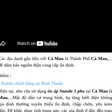
Các địa danh gắn liền với
Cà Mau
là Thành Phố
Cà Mau
,
.
để đảm bảo nguồn điện cung cấp ổn định.
Ổn áp Litanda 10kva dải
Ổn Áp Litanda 15KVA
thêm :
90v Model 10K...
Dải 90V Thế Hệ Mớ...
 Standa chính hãng tại Bình Thuận
5.500.000₫
8.800.000₫
Hiện tại, nhu cầu sử dụng
ổn áp Standa 1 pha
tại
Cà Mau
là
6.690.000₫
12.000.000₫
Mau
,...Mật độ dân cư trung bình, hạ tầng lưới điện khôn
gia đình thường xuyên thiếu ổn định, chập chờn, yếu ké
dân. Để khắc phục tình trạng này, các gia đình ở đây đều tran