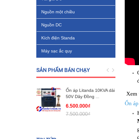
Nguồn một chiều
Nguồn DC
Kích điện Standa
Máy sạc ắc quy
SẢN PHẨM BÁN CHẠY
Ổn áp Litanda 10KVA dải
Xem 
50V Dây Đồng ...
Ổn áp
6.500.000₫
7.500.000₫