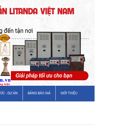
TỨC - DỰ ÁN
BẢNG BÁO GIÁ
GIỚI THIỆU