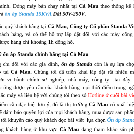
mình. Dòng máy bán chạy nhất tại
Cà Mau
theo thống kê
và
ổn áp Standa 15KVA
Dải 50V-250V
.
ác quý khách hàng tại
Cà Mau
,
Công ty Cổ phần Standa V
hách hàng, và có thể hỗ trợ lắp đặt đối với các máy công 
được hàng chỉ khoảng 1h đồng hồ.
ý ổn áp Standa chính hãng tại
Cà Mau
 chỉ đối với các gia đình,
ổn áp Standa
còn là sự lựa chọ
p tại
Cà Mau
. Chúng tôi đã triển khai lắp đặt rất nhiề
ơn vị hành chính sự nghiệp, nhà máy, công ty…tại đây.
áp ứng được yêu cầu của khách hàng mọi thời điểm trong ng
ấc máy và liên hệ với chúng tôi theo số
Hotline ở cuối bài v
ểm cần đặc biệt lưu ý, đó là thị trường
Cà Mau
có xuất hi
để đảm bảo quyền lợi của mọi khách hàng, mua được sản phẩm 
 tôi khuyến cáo quý khách đọc bài viết lựa chọn
Ổn áp Stan
g khách hàng ở khu vực
Cà Mau
đang tham khảo sản ph