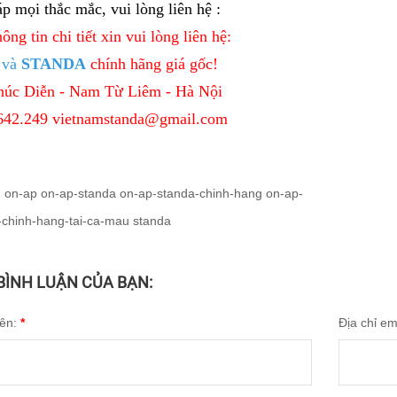
áp mọi thắc mắc, vui lòng liên hệ :
ông tin chi tiết xin vui lòng liên hệ:
và
STANDA
chính hãng giá gốc!
húc Diễn - Nam Từ Liêm - Hà Nội
642.249
vietnamstanda@gmail.com
:
on-ap
on-ap-standa
on-ap-standa-chinh-hang
on-ap-
-chinh-hang-tai-ca-mau
standa
 BÌNH LUẬN CỦA BẠN:
tên:
*
Địa chỉ em