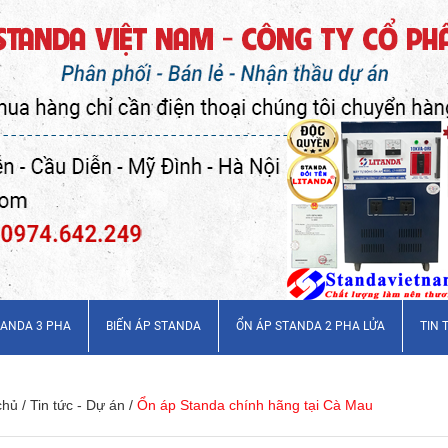
TANDA 3 PHA
BIẾN ÁP STANDA
ỔN ÁP STANDA 2 PHA LỬA
TIN 
chủ
/
Tin tức - Dự án
/
Ổn áp Standa chính hãng tại Cà Mau