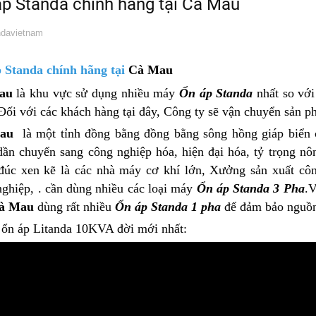
p Standa chính hãng tại Cà Mau
davietnam
 Standa chính hãng tại
Cà Mau
au
là khu vực sử dụng nhiều máy
Ổn áp Standa
nhất so với
Đối với các khách hàng tại đây, Công ty sẽ vận chuyển sản 
au
là một tỉnh đồng bằng đồng bằng sông hồng giáp biển
dần chuyển sang công nghiệp hóa, hiện đại hóa, tỷ trọng n
đúc xen kẽ là các nhà máy cơ khí lớn, Xưởng sản xuất côn
nghiệp, . cần dùng nhiều các loại máy
Ổn áp Standa 3 Pha
.V
à Mau
dùng rất nhiều
Ổn áp Standa 1 pha
để đảm bảo nguồn 
 ổn áp Litanda 10KVA đời mới nhất: