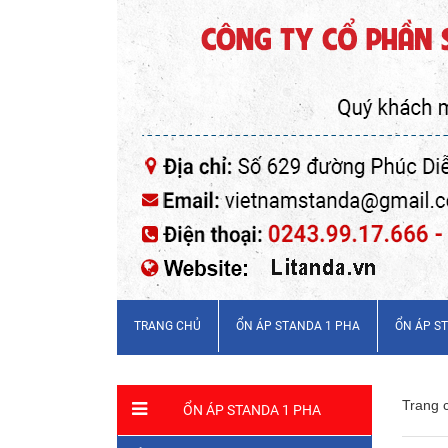
TRANG CHỦ
ỔN ÁP STANDA 1 PHA
ỔN ÁP S
Trang 
ỔN ÁP STANDA 1 PHA