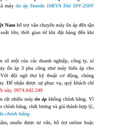
 là máy
ổn áp Standa 10KVA Dải 50V-250V
iệt Nam
hỗ trợ vận chuyển máy ổn áp đến tận
suất lớn; thời gian từ khi đặt hàng đến khi
n số một của các doanh nghiệp, công ty, xí
u máy ổn áp 3 pha cũng như máy biến áp cho
 Với đội ngũ thợ kỹ thuật cơ động, chúng
ày. Để nhận được sự phục vụ, quý khách chỉ
iết này. 0974.642.249
ện rất nhiều máy
ổn áp
không chính hãng. Vì
chính hãng, chất lượng và giá thành hợp lý,
da chính hãng
.
ẩm, muốn được tư vấn, hỗ trợ online hoặc