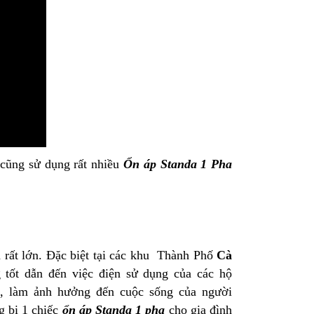
..cũng sử dụng rất nhiều
Ổn áp Standa 1 Pha
Ổn Áp Litanda 7,5KVA
Ổn Áp Litanda 7,
Dải 50V - 250V D...
Dải 90V DR 1 Pha
4.900.000₫
4.500.000₫
 rất lớn. Đặc biệt tại các khu Thành Phố
Cà
6.320.000₫
5.700.000₫
g tốt dẫn đến việc điện sử dụng của các hộ
m, làm ảnh hưởng đến cuộc sống của người
g bị 1 chiếc
ổn áp Standa 1 pha
cho gia đình