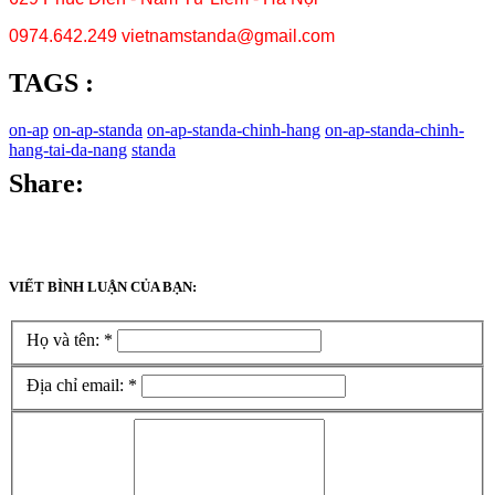
0974.642.249 vietnamstanda@gmail.com
TAGS :
on-ap
on-ap-standa
on-ap-standa-chinh-hang
on-ap-standa-chinh-
hang-tai-da-nang
standa
Share:
VIẾT BÌNH LUẬN CỦA BẠN:
Họ và tên:
*
Địa chỉ email:
*