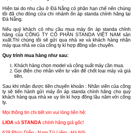
Hiện tai do nhu cầu ở Đà Nẵng có phần hạn chế nên chúng
tôi đã cho đóng cửa chi nhánh ổn áp standa chính hãng tại
Đà Nẵng.
Nếu quý khách có nhu cầu mua máy ổn áp standa chính
hãng của CÔNG TY CỔ PHẦN STANDA VIỆT NAM sản
xuất.Thì chúng tôi sẽ gửi qua nhà xe và khách hàng nhận
máy qua nhà xe của công ty kí hợp đồng vận chuyển.
Quy trình mua hàng như sau:
Khách hàng chọn model và công suất máy cần mua.
Gọi điện cho nhân viên tư vấn để chốt loại máy và giá
tiền.
Sau khi nhận được tiền chuyển khoản : Nhân viên của công
ty sẽ tiến hành gửi máy ổn áp standa chính hãng cho quý
khách hàng qua nhà xe uy tín kí hợp đồng lâu năm với công
ty.
Mọi thông tin chi tiết xin vui lòng liên hệ:
LIOA
và
STANDA
chính hãng giá gốc!
629 Phúc Diễn - Nam Từ Liêm - Hà Nội