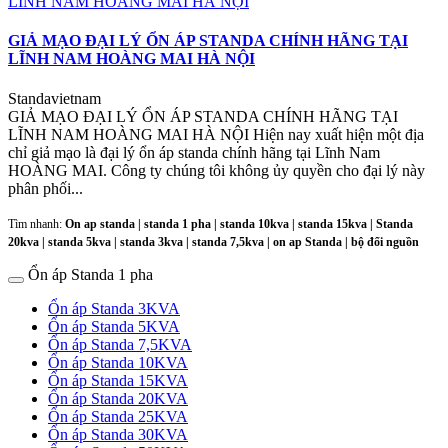
GIẢ MẠO ĐẠI LÝ ỔN ÁP STANDA CHÍNH HÃNG TẠI
LĨNH NAM HOÀNG MAI HÀ NỘI
Standavietnam
GIẢ MẠO ĐẠI LÝ ỔN ÁP STANDA CHÍNH HÃNG TẠI
LĨNH NAM HOÀNG MAI HÀ NỘI Hiện nay xuất hiện một địa
chỉ giả mạo là đại lý ổn áp standa chính hãng tại Lĩnh Nam
HOÀNG MAI. Công ty chúng tôi không ủy quyền cho đại lý này
phân phối...
Tìm nhanh:
On ap standa | standa 1 pha | standa 10kva | standa 15kva | Standa
20kva |
standa 5kva | standa 3kva | standa 7,5kva | on ap Standa | bộ đổi nguồn
Ổn áp Standa 1 pha
Ổn áp Standa 3KVA
Ổn áp Standa 5KVA
Ổn áp Standa 7,5KVA
Ổn áp Standa 10KVA
Ổn áp Standa 15KVA
Ổn áp Standa 20KVA
Ổn áp Standa 25KVA
Ổn áp Standa 30KVA