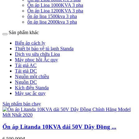
Ổn áp Lioa 1000KVA 3 pha
Ổn áp Lioa 1200KVA 3 pha
ổn áp lioa 1500kva 3 pha
ổn áp lioa 2000kva 3 pha
Sản phẩm khác
Biến áp cách ly
Thiết bị bảo vệ tủ lạnh Standa
Dịch vụ sửa chữa Lioa
Máy phục hồi Ắc quy
Tải giả AC
Tải giả DC
Nguồn một chiều
Nguồn DC
Kích điện Standa
Máy sạc ắc quy
Sản phẩm bán chạy
Ổn áp Litanda 10KVA dải 50V Dây Đồng ...
6.500.000₫