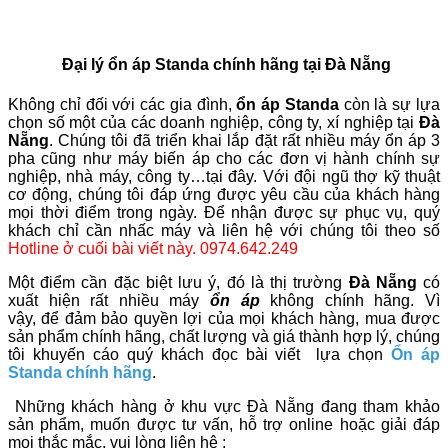
Đại lý ổn áp Standa chính hãng tại Đà Nẵng
Không chỉ đối với các gia đình,
ổn áp Standa
còn là sự lựa
chọn số một của các doanh nghiệp, công ty, xí nghiệp tại
Đà
Nẵng
. Chúng tôi đã triển khai lắp đặt rất nhiều máy ổn áp 3
pha cũng như máy biến áp cho các đơn vị hành chính sự
nghiệp, nhà máy, công ty…tại đây. Với đội ngũ thợ kỹ thuật
cơ động, chúng tôi đáp ứng được yêu cầu của khách hàng
mọi thời điểm trong ngày. Để nhận được sự phục vụ, quý
khách chỉ cần nhấc máy và liên hệ với chúng tôi theo số
Hotline ở cuối bài viết này. 0974.642.249
Một điểm cần đặc biệt lưu ý, đó là thị trường
Đà Nẵng
có
xuất hiện rất nhiều máy
ổn áp
không chính hãng. Vì
vậy, để đảm bảo quyền lợi của mọi khách hàng, mua được
sản phẩm chính hãng, chất lượng và giá thành hợp lý, chúng
tôi khuyến cáo quý khách đọc bài viết lựa chọn
Ổn áp
Standa chính hãng
.
Những khách hàng ở khu vực Đà Nẵng đang tham khảo
sản phẩm, muốn được tư vấn, hỗ trợ online hoặc giải đáp
mọi thắc mắc, vui lòng liên hệ :