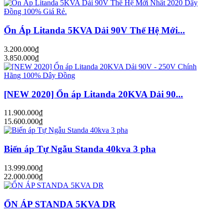
Ổn Áp Litanda 5KVA Dải 90V Thế Hệ Mới...
3.200.000₫
3.850.000₫
[NEW 2020] Ổn áp Litanda 20KVA Dải 90...
11.900.000₫
15.600.000₫
Biến áp Tự Ngẫu Standa 40kva 3 pha
13.999.000₫
22.000.000₫
ỔN ÁP STANDA 5KVA DR