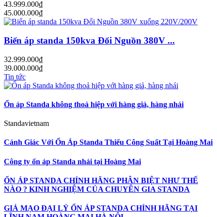
43.999.000₫
45.000.000₫
Biến áp standa 150kva Đổi Nguồn 380V ...
32.999.000₫
39.000.000₫
Tin tức
Ổn áp Standa không thoả hiệp với hàng giả, hàng nhái
Standavietnam
Cảnh Giác Với Ổn Áp Standa Thiếu Công Suất Tại Hoàng Mai
Công ty ổn áp Standa nhái tại Hoàng Mai
ỔN ÁP STANDA CHÍNH HÃNG PHÂN BIỆT NHƯ THẾ
NÀO ? KINH NGHIỆM CỦA CHUYÊN GIA STANDA
GIẢ MẠO ĐẠI LÝ ỔN ÁP STANDA CHÍNH HÃNG TẠI
LĨNH NAM HOÀNG MAI HÀ NỘI