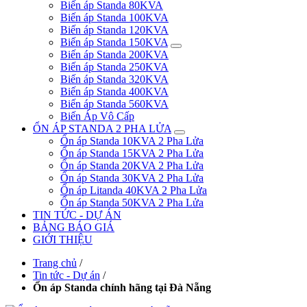
Biến áp Standa 80KVA
Biến áp Standa 100KVA
Biến áp Standa 120KVA
Biến áp Standa 150KVA
Biến áp Standa 200KVA
Biến áp Standa 250KVA
Biến áp Standa 320KVA
Biến áp Standa 400KVA
Biến áp Standa 560KVA
Biến Áp Vô Cấp
ỔN ÁP STANDA 2 PHA LỬA
Ổn áp Standa 10KVA 2 Pha Lửa
Ổn áp Standa 15KVA 2 Pha Lửa
Ổn áp Standa 20KVA 2 Pha Lửa
Ổn áp Standa 30KVA 2 Pha Lửa
Ổn áp Litanda 40KVA 2 Pha Lửa
Ổn áp Standa 50KVA 2 Pha Lửa
TIN TỨC - DỰ ÁN
BẢNG BÁO GIÁ
GIỚI THIỆU
Trang chủ
/
Tin tức - Dự án
/
Ổn áp Standa chính hãng tại Đà Nẵng