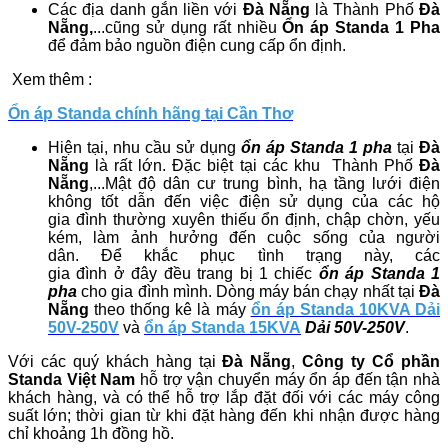
Các địa danh gắn liền với
Đà Nẵng
là Thành Phố
Đà
Nẵng
,
...cũng sử dụng rất nhiều
Ổn áp Standa 1 Pha
để đảm bảo nguồn điện cung cấp ổn định.
Xem thêm :
Ổn áp Standa chính hãng tại Cần Thơ
Hiện tại, nhu cầu sử dụng
ổn áp Standa 1 pha
tại
Đà
Nẵng
là rất lớn. Đặc biệt tại các khu Thành Phố
Đà
Nẵng
,...Mật độ dân cư trung bình, hạ tầng lưới điện
không tốt dẫn đến việc điện sử dụng của các hộ
gia đình thường xuyên thiếu ổn định, chập chờn, yếu
kém, làm ảnh hưởng đến cuộc sống của người
dân. Để khắc phục tình trạng này, các
gia đình ở đây đều trang bị 1 chiếc
ổn áp Standa 1
pha
cho gia đình mình. Dòng máy bán chạy nhất tại
Đà
Nẵng
theo thống kê là máy
ổn áp Standa 10KVA Dải
50V-250V
và
ổn áp Standa 15KVA
Dải 50V-250V
.
Với các quý khách hàng tại
Đà Nẵng
,
Công ty Cổ phần
Standa Việt Nam
hỗ trợ vận chuyển máy ổn áp đến tận nhà
khách hàng, và có thể hỗ trợ lắp đặt đối với các máy công
suất lớn; thời gian từ khi đặt hàng đến khi nhận được hàng
chỉ khoảng 1h đồng hồ.