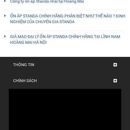
Công ty ổn áp Standa nhái tại Hoàng Mai
ỔN ÁP STANDA CHÍNH HÃNG PHÂN BIỆT NHƯ THẾ NÀO ? KINH
NGHIỆM CỦA CHUYÊN GIA STANDA
GIẢ MẠO ĐẠI LÝ ỔN ÁP STANDA CHÍNH HÃNG TẠI LĨNH NAM
HOÀNG MAI HÀ NỘI
THÔNG TIN
CHÍNH SÁCH