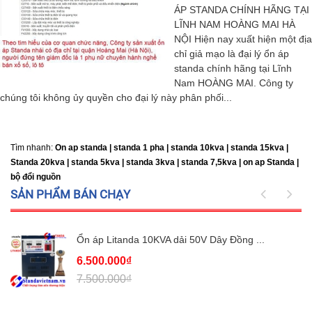
ÁP STANDA CHÍNH HÃNG TẠI
LĨNH NAM HOÀNG MAI HÀ
NỘI Hiện nay xuất hiện một địa
chỉ giả mạo là đại lý ổn áp
standa chính hãng tại Lĩnh
Nam HOÀNG MAI. Công ty
chúng tôi không ủy quyền cho đại lý này phân phối...
Tìm nhanh:
On ap standa | standa 1 pha | standa 10kva | standa 15kva |
Standa 20kva |
standa 5kva | standa 3kva | standa 7,5kva | on ap Standa |
bộ đổi nguồn
SẢN PHẨM BÁN CHẠY
Ổn áp Litanda 10KVA dải 50V Dây Đồng ...
6.500.000₫
7.500.000₫