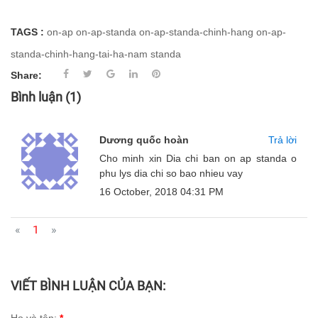
TAGS :
on-ap
on-ap-standa
on-ap-standa-chinh-hang
on-ap-
standa-chinh-hang-tai-ha-nam
standa
Share:
Bình luận
(1)
Dương quốc hoàn
Trả lời
Cho minh xin Dia chi ban on ap standa o
phu lys dia chi so bao nhieu vay
16 October, 2018 04:31 PM
«
1
»
VIẾT BÌNH LUẬN CỦA BẠN:
Họ và tên:
*