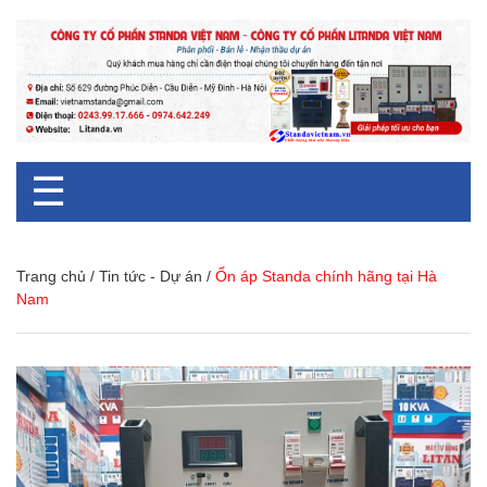
☰
Trang chủ
/
Tin tức - Dự án
/
Ổn áp Standa chính hãng tại Hà
Nam