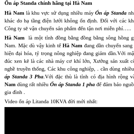
Ổn áp Standa chính hãng tại
Hà Nam
Hà Nam
là khu vực sử dụng nhiều máy
Ổn áp Standa
nhấ
khác do hạ tầng điện lưới không ổn định. Đối với các kh
Công ty sẽ vận chuyển sản phẩm đến tận nơi miễn phí…..
Hà Nam
là một tỉnh đồng bằng đồng bằng sông hồng gi
Nam. Mặc dù vậy kinh tế
Hà Nam
đang dần chuyển sang 
hiện đại hóa, tỷ trọng nông nghiệp đang giảm dần.Với m
đúc xen kẽ là các nhà máy cơ khí lớn, Xưởng sản xuất c
nghề truyền thống, Các khu công nghiệp, . cần dùng nhiề
áp Standa 3 Pha
.Với đặc thù là tỉnh có địa hình rộng v
Nam
dùng rất nhiều
Ổn áp Standa 1 pha
để đảm bảo nguồn
gia đình .
Video ổn áp Litanda 10KVA đời mới nhất: