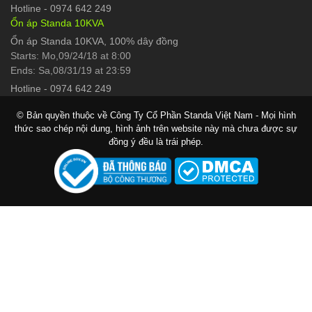
Hotline
-
0974 642 249
Ổn áp Standa 10KVA
Ổn áp Standa 10KVA, 100% dây đồng
Starts: Mo,09/24/18 at 8:00
Ends: Sa,08/31/19 at 23:59
Hotline
-
0974 642 249
© Bản quyền thuộc về Công Ty Cổ Phần Standa Việt Nam - Mọi hình
thức sao chép nội dung, hình ảnh trên website này mà chưa được sự
đồng ý đều là trái phép.