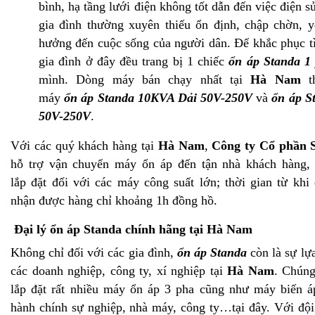
bình, hạ tầng lưới điện không tốt dẫn đến việc điện 
gia đình thường xuyên thiếu ổn định, chập chờn, 
hưởng đến cuộc sống của người dân. Để khắc phục tì
gia đình ở đây đều trang bị 1 chiếc
ổn áp Standa 1
mình. Dòng máy bán chạy nhất tại
Hà Nam
th
máy
ổn áp Standa 10KVA Dải 50V-250V
và
ổn áp S
50V-250V
.
Với các quý khách hàng tại
Hà Nam
,
Công ty Cổ phần 
hỗ trợ vận chuyển máy ổn áp đến tận nhà khách hàng, 
lắp đặt đối với các máy công suất lớn; thời gian từ khi
nhận được hàng chỉ khoảng 1h đồng hồ.
Đại lý ổn áp Standa chính hãng tại
Hà Nam
Không chỉ đối với các gia đình,
ổn áp Standa
còn là sự lự
các doanh nghiệp, công ty, xí nghiệp tại
Hà Nam
. Chúng
lắp đặt rất nhiều máy ổn áp 3 pha cũng như máy biến á
hành chính sự nghiệp, nhà máy, công ty…tại đây. Với đội