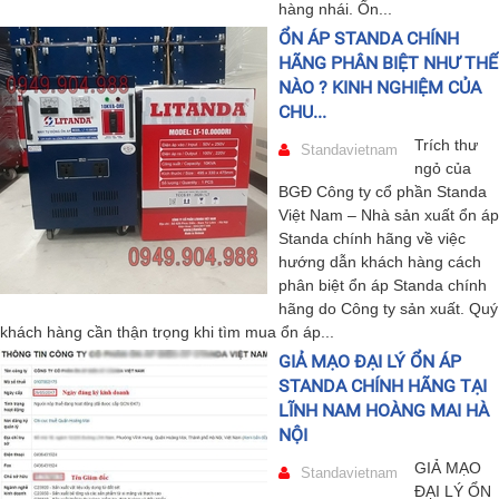
hàng nhái. Ổn...
ỔN ÁP STANDA CHÍNH
HÃNG PHÂN BIỆT NHƯ THẾ
NÀO ? KINH NGHIỆM CỦA
CHU...
Trích thư
Standavietnam
ngỏ của
BGĐ Công ty cổ phần Standa
Việt Nam – Nhà sản xuất ổn áp
Standa chính hãng về việc
hướng dẫn khách hàng cách
phân biệt ổn áp Standa chính
hãng do Công ty sản xuất. Quý
khách hàng cần thận trọng khi tìm mua ổn áp...
GIẢ MẠO ĐẠI LÝ ỔN ÁP
STANDA CHÍNH HÃNG TẠI
LĨNH NAM HOÀNG MAI HÀ
NỘI
GIẢ MẠO
Standavietnam
ĐẠI LÝ ỔN