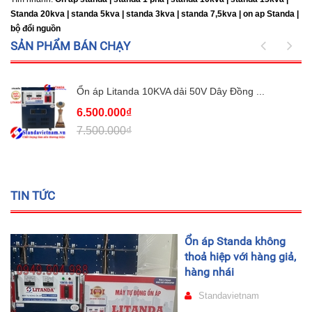
Standa 20kva |
standa 5kva | standa 3kva | standa 7,5kva | on ap Standa |
bộ đổi nguồn
SẢN PHẨM BÁN CHẠY
Ổn áp Litanda 10KVA dải 50V Dây Đồng ...
6.500.000₫
7.500.000₫
TIN TỨC
Ổn áp Standa không
thoả hiệp với hàng giả,
hàng nhái
Standavietnam