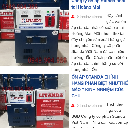
Công ty ổn áp Standa nhái
tại Hoàng Mai
Hãy cảnh
Standavietnam
giác với ổn
áp standa nhái có xuất xứ tại
Hoàng Mai. Một nhóm thợ tại
đây chuyên sản xuất hàng giả,
hàng nhái. Công ty cổ phần
Standa Việt Nam đã có nhiều
hướng dẫn. Cách phân biệt ổn
áp standa chính hãng so với
hàng nhái. Ổn...
ỔN ÁP STANDA CHÍNH
HÃNG PHÂN BIỆT NHƯ THẾ
NÀO ? KINH NGHIỆM CỦA
CHU...
Trích thư
Standavietnam
ngỏ của
BGĐ Công ty cổ phần Standa
Việt Nam – Nhà sản xuất ổn áp