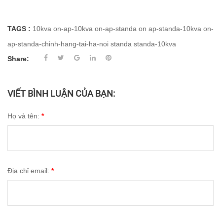
TAGS :
10kva
on-ap-10kva
on-ap-standa
on ap-standa-10kva
on-
ap-standa-chinh-hang-tai-ha-noi
standa
standa-10kva
Share:
VIẾT BÌNH LUẬN CỦA BẠN:
Họ và tên:
*
Địa chỉ email:
*