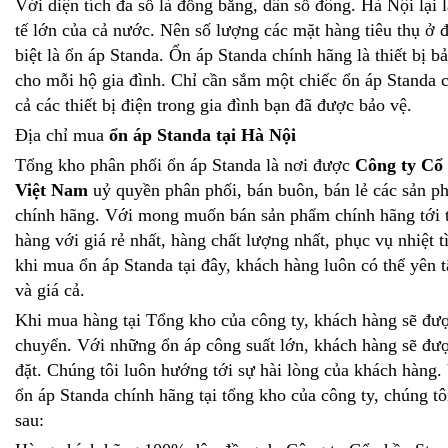
Với diện tích đa số là đồng bằng, dân số đông. Hà Nội lại 
tế lớn của cả nước. Nên số lượng các mặt hàng tiêu thụ ở đ
biệt là ổn áp Standa. Ổn áp Standa chính hãng là thiết bị bả
cho mỗi hộ gia đình. Chỉ cần sắm một chiếc ổn áp Standa c
cả các thiết bị điện trong gia đình bạn đã được bảo vệ.
Địa chỉ mua
ổn áp Standa tại Hà Nội
Tổng kho phân phối ổn áp Standa là nơi được
Công ty Cổ
Việt Nam
uỷ quyền phân phối, bán buôn, bán lẻ các sản p
chính hãng. Với mong muốn bán sản phẩm chính hãng tới t
hàng với giá rẻ nhất, hàng chất lượng nhất, phục vụ nhiệt t
khi mua ổn áp Standa tại đây, khách hàng luôn có thể yên 
và giá cả.
Khi mua hàng tại Tổng kho của công ty, khách hàng sẽ đư
chuyển. Với những ổn áp công suất lớn, khách hàng sẽ đượ
đặt. Chúng tôi luôn hướng tới sự hài lòng của khách hàng.
ổn áp Standa chính hãng tại tổng kho của công ty, chúng t
sau: