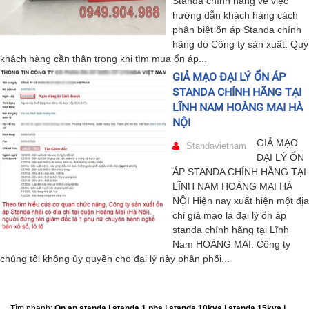
Standa chính hãng về việc
hướng dẫn khách hàng cách
phân biệt ổn áp Standa chính
hãng do Công ty sản xuất. Quý
khách hàng cần thận trọng khi tìm mua ổn áp...
GIẢ MẠO ĐẠI LÝ ỔN ÁP
STANDA CHÍNH HÃNG TẠI
LĨNH NAM HOÀNG MAI HÀ
NỘI
GIẢ MẠO
Standavietnam
ĐẠI LÝ ỔN
ÁP STANDA CHÍNH HÃNG TẠI
LĨNH NAM HOÀNG MAI HÀ
NỘI Hiện nay xuất hiện một địa
chỉ giả mạo là đại lý ổn áp
standa chính hãng tại Lĩnh
Nam HOÀNG MAI. Công ty
chúng tôi không ủy quyền cho đại lý này phân phối...
Tìm nhanh:
On ap standa | standa 1 pha | standa 10kva | standa 15kva |