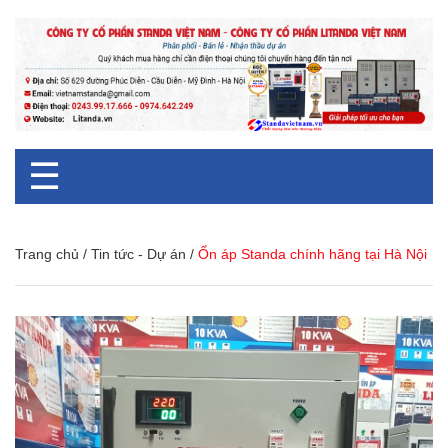
☰
Trang chủ
/
Tin tức - Dự án
/
Ổn áp Standa chính hãng tại Hà Nội