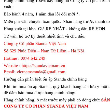
Hàng chính hãng 100% dây đồng do Công ty Cổ phần Stan
xuất.
Bảo hành 4 năm, 1 năm đầu lỗi đổi mới *.
Miễn phí vẫn chuyển toàn quốc. Nhận hàng trước, thanh to
Hàng xuất tại kho. Giá RẺ NHẤT - không đâu RẺ HƠN.
Tư vấn, hỗ trợ kỹ thuật nhiệt tình và chu đáo.
Công ty Cổ phần Standa Việt Nam
Số 629 Phúc Diễn – Nam Từ Liêm – Hà Nội
Hotline : 0974.642.249
Website :
https://standavietnam.vn
Email: vietnamstanda@gmail.com
Hướng dẫn phân biệt ổn áp Standa chính hãng
Khi tìm mua ổn áp Standa, quý khách hàng cần lưu ý một 
để đảm bảo mua được hàng chính hãng:
Hàng chính hãng, ở mặt trước máy phải có dòng chữ:
SẢN
CÔNG TY CỔ PHẦN STANDA VIỆT NAM.