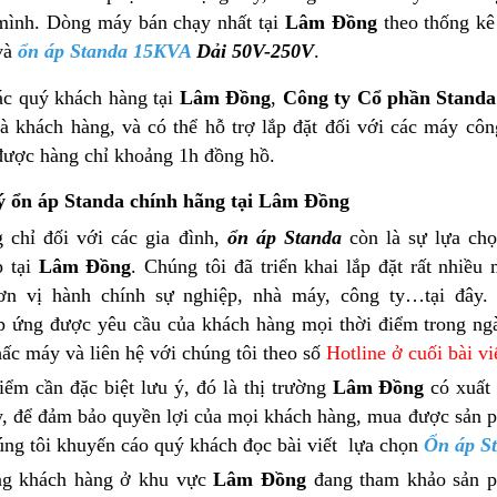
mình. Dòng máy bán chạy nhất tại
Lâm Đồng
theo thống k
và
ổn áp Standa 15KVA
Dải 50V-250V
.
ác quý khách hàng tại
Lâm Đồng
,
Công ty Cổ phần Standa
à khách hàng, và có thể hỗ trợ lắp đặt đối với các máy công
được hàng chỉ khoảng 1h đồng hồ.
ý ổn áp Standa chính hãng tại
Lâm Đồng
 chỉ đối với các gia đình,
ổn áp Standa
còn là sự lựa chọ
p tại
Lâm Đồng
. Chúng tôi đã triển khai lắp đặt rất nhi
ơn vị hành chính sự nghiệp, nhà máy, công ty…tại đây.
áp ứng được yêu cầu của khách hàng mọi thời điểm trong ng
ấc máy và liên hệ với chúng tôi theo số
Hotline ở cuối bài v
iểm cần đặc biệt lưu ý, đó là thị trường
Lâm Đồng
có xuất 
y, để đảm bảo quyền lợi của mọi khách hàng, mua được sản p
úng tôi khuyến cáo quý khách đọc bài viết lựa chọn
Ổn áp S
 khách hàng ở khu vực
Lâm Đồng
đang tham khảo sản p