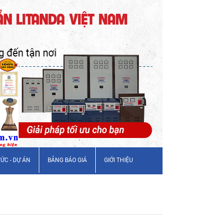
TỨC - DỰ ÁN
BẢNG BÁO GIÁ
GIỚI THIỆU