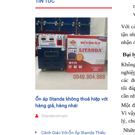
TIN TỨC
Với c
tận nh
nhận 
Đại l
Không
nghiệ
các đ
tôi đ
cần nh
Ổn áp Standa không thoả hiệp với
Một đ
hàng giả, hàng nhái
Vì vậ
Standavietnam
lý, ch
Những
Cảnh Giác Với Ổn Áp Standa Thiếu