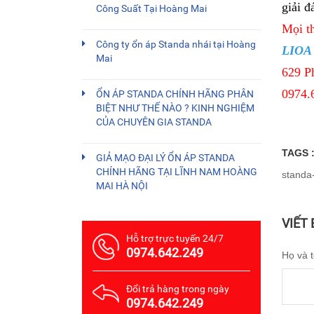
giải đ
Công Suất Tại Hoàng Mai
Mọi th
Công ty ổn áp Standa nhái tại Hoàng
LIOA
Mai
629 P
0974.
ỔN ÁP STANDA CHÍNH HÃNG PHÂN
BIỆT NHƯ THẾ NÀO ? KINH NGHIỆM
CỦA CHUYÊN GIA STANDA
TAGS 
GIẢ MẠO ĐẠI LÝ ỔN ÁP STANDA
CHÍNH HÃNG TẠI LĨNH NAM HOÀNG
standa
MAI HÀ NỘI
VIẾT
Hỗ trợ trực tuyến 24/7
0974.642.249
Họ và 
Đổi trả hàng trong ngày
0974.642.249