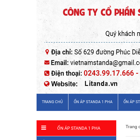
TRANG CHỦ
ỔN ÁP STANDA 1 PHA
ỔN ÁP S
Trang 
ỔN ÁP STANDA 1 PHA