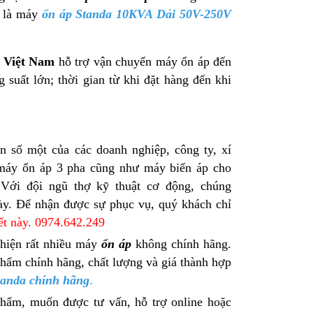
ê là máy
ổn áp Standa 10KVA Dải 50V-250V
 Việt Nam
hỗ trợ vận chuyển máy ổn áp đến
 suất lớn; thời gian từ khi đặt hàng đến khi
n số một của các doanh nghiệp, công ty, xí
ều máy ổn áp 3 pha cũng như máy biến áp cho
 Với đội ngũ thợ kỹ thuật cơ động, chúng
ày. Để nhận được sự phục vụ, quý khách chỉ
iết này. 0974.642.249
hiện rất nhiều máy
ổn áp
không chính hãng.
hẩm chính hãng, chất lượng và giá thành hợp
tanda chính hãng
.
hẩm, muốn được tư vấn, hỗ trợ online hoặc