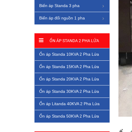
Biến áp Standa 3 pha
Biến áp đổi nguồn 1 pha
ỔN ÁP STANDA 2 PHA LỬA
Ổn áp Standa 10KVA 2 Pha Lửa
Ổn áp Standa 15KVA 2 Pha Lửa
Ổn áp Standa 20KVA 2 Pha Lửa
Ổn áp Standa 30KVA 2 Pha Lửa
Ổn áp Litanda 40KVA 2 Pha Lửa
Ổn áp Standa 50KVA 2 Pha Lửa