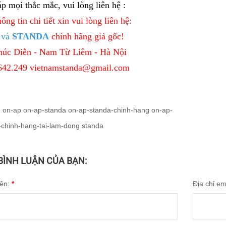
áp mọi thắc mắc, vui lòng liên hệ :
ông tin chi tiết xin vui lòng liên hệ:
và
STANDA
chính hãng giá gốc!
húc Diễn - Nam Từ Liêm - Hà Nội
642.249
vietnamstanda@gmail.com
:
on-ap
on-ap-standa
on-ap-standa-chinh-hang
on-ap-
-chinh-hang-tai-lam-dong
standa
 BÌNH LUẬN CỦA BẠN:
tên:
*
Địa chỉ em