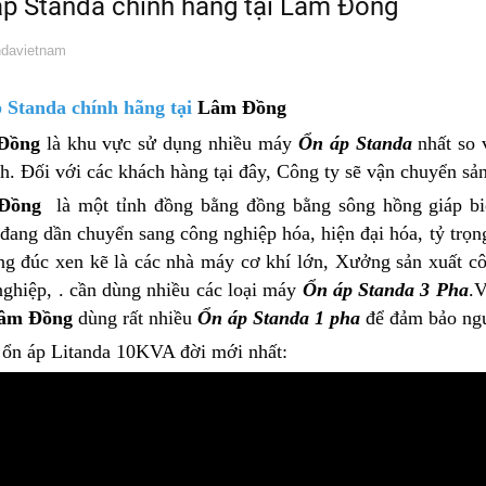
p Standa chính hãng tại Lâm Đồng
davietnam
 Standa chính hãng tại
Lâm Đồng
Đồng
là khu vực sử dụng nhiều máy
Ổn áp Standa
nhất so 
h. Đối với các khách hàng tại đây, Công ty sẽ vận chuyển s
Đồng
là một tỉnh đồng bằng đồng bằng sông hồng giáp b
đang dần chuyển sang công nghiệp hóa, hiện đại hóa, tỷ trọ
ng đúc xen kẽ là các nhà máy cơ khí lớn, Xưởng sản xuất c
nghiệp, . cần dùng nhiều các loại máy
Ổn áp Standa 3 Pha
.V
âm Đồng
dùng rất nhiều
Ổn áp Standa 1 pha
để đảm bảo nguồ
 ổn áp Litanda 10KVA đời mới nhất: