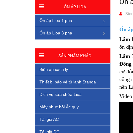
Ổn á
ỔN ÁP LIOA
Stan
Ổn áp Lioa 1 pha
Ổn áp
Ổn áp Lioa 3 pha
Lâm 
ổn địn
Lâm 
SẢN PHẨM KHÁC
Đồng
Biến áp cách ly
cư đô
công 
Thiết bị bảo vệ tủ lạnh Standa
nên
L
Dịch vụ sửa chữa Lioa
Video
Máy phục hồi Ắc quy
Tải giả AC
Tải giả DC