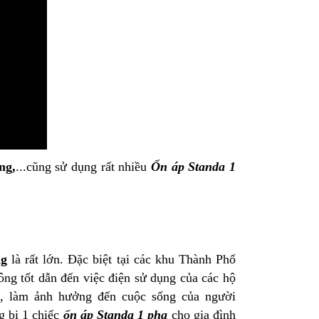
ng
,
...cũng sử dụng rất nhiều
Ổn áp Standa 1
Ổn Áp Litanda 7,5KVA
Ổn Áp Litanda 7,
Dải 50V - 250V D...
Dải 90V DR 1 Pha
4.900.000₫
4.500.000₫
g
là rất lớn. Đặc biệt tại các khu Thành Phố
6.320.000₫
5.700.000₫
hông tốt dẫn đến việc điện sử dụng của các hộ
m, làm ảnh hưởng đến cuộc sống của người
g bị 1 chiếc
ổn áp Standa 1 pha
cho gia đình