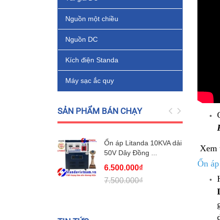
Nguồn một chiều
Nguồn DC
Kích điện Standa
Máy sạc ắc quy
SẢN PHẨM BÁN CHẠY
Ổn áp Litanda 10KVA dải
Xem 
50V Dây Đồng ...
Ổn áp
6.500.000₫
7.500.000₫