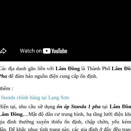
Các địa danh gắn liền với
Lâm Đồng
là Thành Phố
Lâm Đồ
Pha
để đảm bảo nguồn điện cung cấp ổn định.
Ổn áp Litanda 10kva dải
Ổn Áp Litanda 15KVA
thêm :
90v Model 10K...
Dải 90V Thế Hệ Mớ...
 Standa chính hãng tại Lạng Sơn
5.500.000₫
8.800.000₫
Hiện tại, nhu cầu sử dụng
ổn áp Standa 1 pha
tại
Lâm Đồn
6.690.000₫
12.000.000₫
Lâm Đồng
,...Mật độ dân cư trung bình, hạ tầng lưới điện k
gia đình thường xuyên thiếu ổn định, chập chờn, yếu ké
dân. Để khắc phục tình trạng này, các gia đình ở đây đều tran