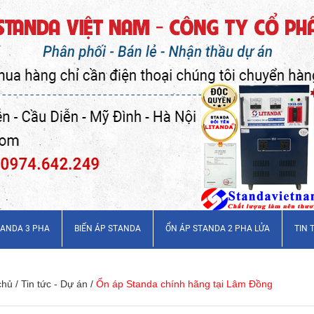
TANDA 3 PHA
BIẾN ÁP STANDA
ỔN ÁP STANDA 2 PHA LỬA
TIN 
chủ
/
Tin tức - Dự án
/
Ổn áp Standa chính hãng tại Lâm Đồng