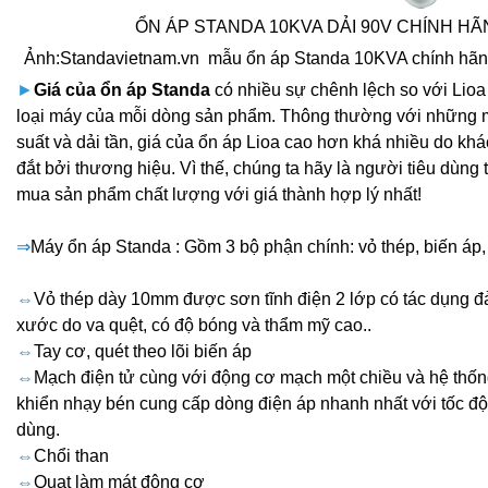
ỔN ÁP STANDA 10KVA DẢI 90V CHÍNH HÃ
Ảnh:Standavietnam.vn
mẫu ổn áp Standa 10KVA chính hãn
►
Giá của ổn áp Standa
có nhiều sự chênh lệch so với Lioa
loại máy của mỗi dòng sản phẩm. Thông thường với những 
suất và dải tần, giá của ổn áp Lioa cao hơn khá nhiều do kh
đắt bởi thương hiệu. Vì thế, chúng ta hãy là người tiêu dùng 
mua sản phẩm chất lượng với giá thành hợp lý nhất!
⇒
Máy ổn áp Standa : Gồm 3 bộ phận chính: vỏ thép, biến áp
⇔
Vỏ thép dày 10mm được sơn tĩnh điện 2 lớp có tác dụng 
xước do va quệt, có độ bóng và thẩm mỹ cao..
⇔
Tay cơ, quét theo lõi biến áp
⇔
Mạch điện tử cùng với động cơ mạch một chiều và hệ thố
khiển nhạy bén cung cấp dòng điện áp nhanh nhất với tốc độ
dùng.
⇔
Chổi than
⇔
Quạt làm mát động cơ