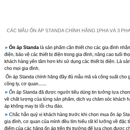
CÁC MẪU ỔN ÁP STANDA CHÍNH HÃNG 1PHA VÀ 3 P
►
Ổn áp Standa
là sản phẩm cần thiết cho các gia đình nhằ
điện, bảo vệ các thiết bị điện trong gia đình, nâng cao tuổi t
khách hàng yên tâm hơn khi sử dụng các thiết bị điện. Là sả
cho mọi gia đình.
Ổn áp Standa chính hãng
đầy đủ mẫu mã và công suất cho g
công ty, cơ quan.......
►
Ổn áp Standa đã được người tiêu dùng tin tưởng lựa chọn,
về chất lượng của từng sản phẩm, dịch vụ chăm sóc khách 
áp không may bị lỗi chu đáo.
►
Chắc hẳn quý vị khách hàng trước khi chọn mua ổn áp St
gia đình, cơ quan của mình đều tìm hiểu rất kĩ lưỡng về đặc 
điểm của các hãng ổn áp trên thị trường để lựa chọn được c