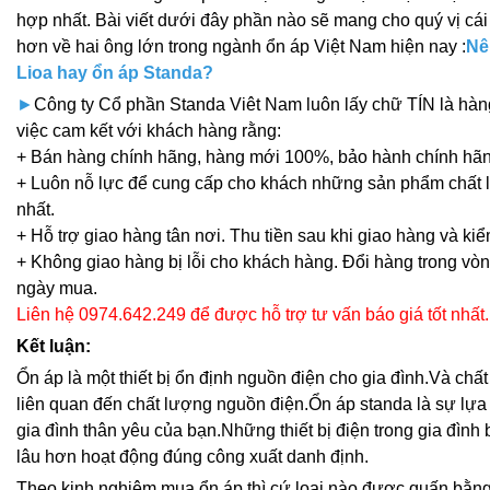
hợp nhất. Bài viết dưới đây phần nào sẽ mang cho quý vị cá
hơn về hai ông lớn trong ngành ổn áp Việt Nam hiện nay :
Nê
Lioa hay ổn áp Standa?
►
Công ty Cổ phần Standa Viêt Nam luôn lấy chữ TÍN là hàn
việc cam kết với khách hàng rằng:
+ Bán hàng chính hãng, hàng mới 100%, bảo hành chính hãn
+ Luôn nỗ lực để cung cấp cho khách những sản phẩm chất l
nhất.
+ Hỗ trợ giao hàng tân nơi. Thu tiền sau khi giao hàng và kiể
+ Không giao hàng bị lỗi cho khách hàng. Đổi hàng trong vòn
ngày mua.
Liên hệ 0974.642.249 để được hỗ trợ tư vấn báo giá tốt nhất.
Kết luận:
Ổn áp là một thiết bị ổn định nguồn điện cho gia đình.Và chấ
liên quan đến chất lượng nguồn điện.Ổn áp standa là sự lựa 
gia đình thân yêu của bạn.Những thiết bị điện trong gia đình 
lâu hơn hoạt động đúng công xuất danh định.
Theo kinh nghiệm mua ổn áp thì cứ loai nào được quấn bằ