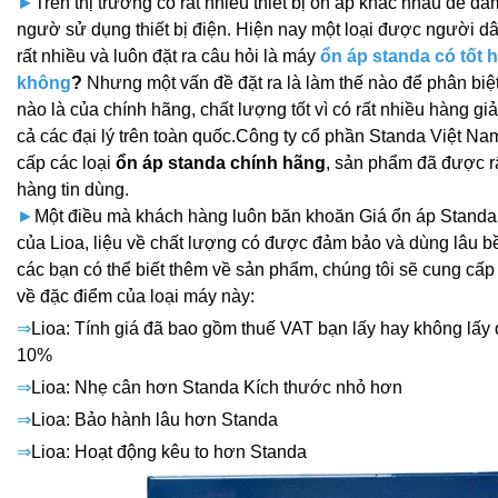
►
Trên thị trường có rất nhiều thiết bị ổn áp khác nhau để đ
ngườ sử dụng thiết bị điện. Hiện nay một loại được người 
rất nhiều và luôn đặt ra câu hỏi là máy
ổn áp standa có tốt 
không
?
Nhưng một vấn đề đặt ra là làm thế nào để phân biệ
nào là của chính hãng, chất lượng tốt vì có rất nhiều hàng giả
cả các đại lý trên toàn quốc.Công ty cổ phần Standa Việt N
cấp các loại
ổn áp standa chính hãng
, sản phẩm đã được r
hàng tin dùng.
►
Một điều mà khách hàng luôn băn khoăn Giá ổn áp Standa
của Lioa, liệu về chất lượng có được đảm bảo và dùng lâu 
các bạn có thể biết thêm về sản phẩm, chúng tôi sẽ cung cấp 
về đặc điểm của loại máy này:
⇒
Lioa: Tính giá đã bao gồm thuế VAT bạn lấy hay không lấy 
10%
⇒
Lioa: Nhẹ cân hơn Standa Kích thước nhỏ hơn
⇒
Lioa: Bảo hành lâu hơn Standa
⇒
Lioa: Hoạt động kêu to hơn Standa