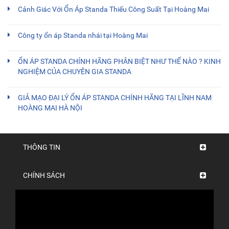
Cảnh Giác Với Ổn Áp Standa Thiếu Công Suất Tại Hoàng Mai
Công ty ổn áp Standa nhái tại Hoàng Mai
ỔN ÁP STANDA CHÍNH HÃNG PHÂN BIỆT NHƯ THẾ NÀO ? KINH
NGHIỆM CỦA CHUYÊN GIA STANDA
GIẢ MẠO ĐẠI LÝ ỔN ÁP STANDA CHÍNH HÃNG TẠI LĨNH NAM
HOÀNG MAI HÀ NỘI
THÔNG TIN
CHÍNH SÁCH