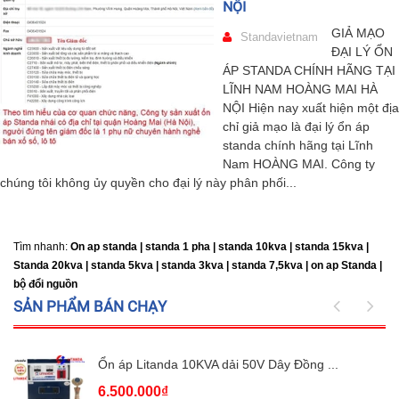
NỘI
GIẢ MẠO
Standavietnam
ĐẠI LÝ ỔN
ÁP STANDA CHÍNH HÃNG TẠI
LĨNH NAM HOÀNG MAI HÀ
NỘI Hiện nay xuất hiện một địa
chỉ giả mạo là đại lý ổn áp
standa chính hãng tại Lĩnh
Nam HOÀNG MAI. Công ty
chúng tôi không ủy quyền cho đại lý này phân phối...
Tìm nhanh:
On ap standa | standa 1 pha | standa 10kva | standa 15kva |
Standa 20kva |
standa 5kva | standa 3kva | standa 7,5kva | on ap Standa |
bộ đổi nguồn
SẢN PHẨM BÁN CHẠY
Ổn áp Litanda 10KVA dải 50V Dây Đồng ...
6.500.000₫