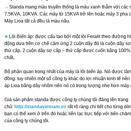
⇔
Standa mang màu truyền thống là màu xanh thẫm với các
7.5KVA, 10KVA. Các máy từ 15KVA trở lên hoặc máy 3 pha 
Máy Lioa tất cả đều là màu nâu.
►
Lõi Biến áp: được cấu tạo bởi một lõi Feralit theo đường h
động dựa trên cơ chế cảm ứng 2 cuộn dây đó là cuộn dây sơ
thứ cấp. 2 cuộn dây sơ cấp – thứ cấp được cuốn bằng 100
chất,
Bộ phận quan trọng nhất của máy là lõi biến áp. Nó được l
đồng. tuy nhiên một số công ty khác do lợi nhuận kinh tế nên 
áp Lioa bằng dây nhôm nên nó có trọng lượng nhẹ hơn máy 
Giá sản phẩm standa được công ty chúng tôi đăng lên trang
chủ:
http://standavietnam.vn
rất rõ ràng chi tiết cho từng d
bạn có thể xem ở trên đó hoặc liên lạc trực tiếp với bên ch
của công ty chúng tôi.