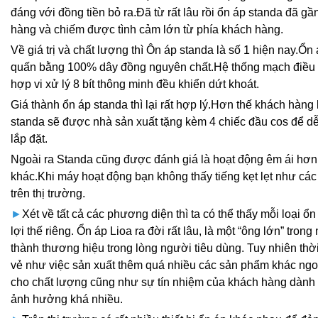
đáng với đồng tiền bỏ ra.Đã từ rất lâu rồi ổn áp standa đã gầ
hàng và chiếm được tình cảm lớn từ phía khách hàng.
Về giá trị và chất lượng thì Ôn áp standa là số 1 hiện nay.Ổ
quấn bằng 100% dây đồng nguyên chất.Hệ thống mạch điều 
hợp vi xử lý 8 bít thông minh đều khiển dứt khoát.
Giá thành ổn áp standa thì lại rất hợp lý.Hơn thế khách hàng
standa sẽ được nhà sản xuất tặng kèm 4 chiếc đầu cos để dễ
lắp đặt.
Ngoài ra Standa cũng được đánh giá là hoạt động êm ái hơn 
khác.Khi máy hoạt động bạn không thấy tiếng kẹt lẹt như các
trên thị trường.
►
Xét về tất cả các phương diện thì ta có thể thấy mỗi loại ổ
lợi thế riêng. Ổn áp Lioa ra đời rất lâu, là một “ông lớn” tron
thành thương hiệu trong lòng người tiêu dùng. Tuy nhiên thời
vẻ như việc sản xuất thêm quá nhiều các sản phẩm khác ngo
cho chất lượng cũng như sự tín nhiệm của khách hàng dành 
ảnh hưởng khá nhiều.