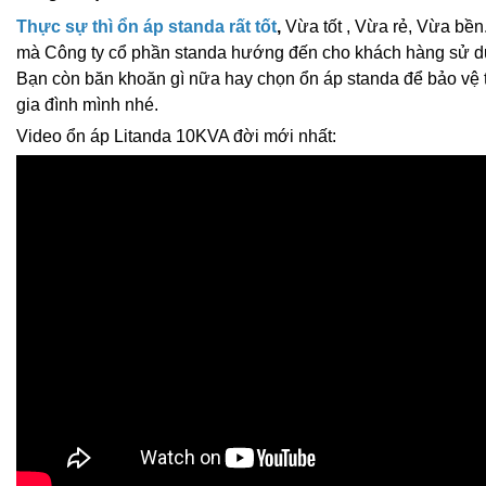
Thực sự thì ổn áp standa rất tốt
,
Vừa tốt , Vừa rẻ, Vừa bền.
mà Công ty cổ phần standa hướng đến cho khách hàng sử d
Bạn còn băn khoăn gì nữa hay chọn ổn áp standa để bảo vệ th
gia đình mình nhé.
Video ổn áp Litanda 10KVA đời mới nhất: