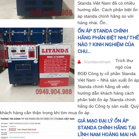
Standa Việt Nam đã có nhiều
hướng dẫn. Cách phân biệt ổn
áp standa chính hãng so với
hàng nhái. Ổn...
ỔN ÁP STANDA CHÍNH
HÃNG PHÂN BIỆT NHƯ THẾ
NÀO ? KINH NGHIỆM CỦA
CHU...
Trích thư
Standavietnam
ngỏ của
BGĐ Công ty cổ phần Standa
Việt Nam – Nhà sản xuất ổn áp
Standa chính hãng về việc
hướng dẫn khách hàng cách
phân biệt ổn áp Standa chính
hãng do Công ty sản xuất. Quý
khách hàng cần thận trọng khi tìm mua ổn áp...
GIẢ MẠO ĐẠI LÝ ỔN ÁP
STANDA CHÍNH HÃNG TẠI
LĨNH NAM HOÀNG MAI HÀ