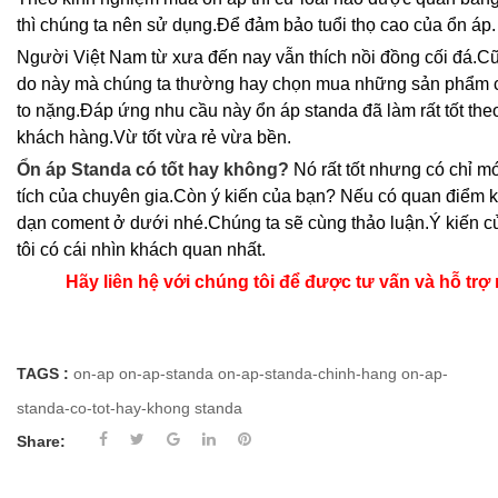
thì chúng ta nên sử dụng.Để đảm bảo tuổi thọ cao của ổn áp.
Người Việt Nam từ xưa đến nay vẫn thích nồi đồng cối đá.Cũ
do này mà chúng ta thường hay chọn mua những sản phẩm c
to nặng.Đáp ứng nhu cầu này ổn áp standa đã làm rất tốt the
khách hàng.Vừ tốt vừa rẻ vừa bền.
Ổn áp Standa có tốt hay không?
Nó rất tốt nhưng có chỉ mớ
tích của chuyên gia.Còn ý kiến của bạn? Nếu có quan điểm
dạn coment ở dưới nhé.Chúng ta sẽ cùng thảo luận.Ý kiến c
tôi có cái nhìn khách quan nhất.
Hãy liên hệ với chúng tôi để được tư vấn và hỗ trợ
TAGS :
on-ap
on-ap-standa
on-ap-standa-chinh-hang
on-ap-
standa-co-tot-hay-khong
standa
Share: