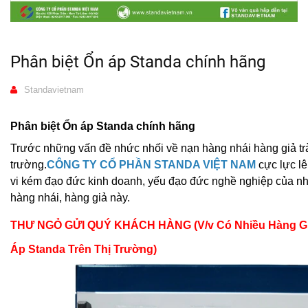
Phân biệt Ổn áp Standa chính hãng
Standavietnam
Phân biệt Ổn áp Standa chính hãng
Trước những vấn đề nhức nhối về nạn hàng nhái hàng giả tràn
trường.
CÔNG TY CỔ PHẦN STANDA VIỆT NAM
cực lực l
vi kém đạo đức kinh doanh, yếu đạo đức nghề nghiệp của n
hàng nhái, hàng giả này.
THƯ NGỎ GỬI QUÝ KHÁCH HÀNG (V/v Có Nhiều Hàng Gi
Áp Standa Trên Thị Trường)