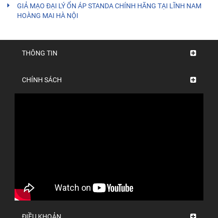
GIẢ MẠO ĐẠI LÝ ỔN ÁP STANDA CHÍNH HÃNG TẠI LĨNH NAM
HOÀNG MAI HÀ NỘI
THÔNG TIN
CHÍNH SÁCH
ĐIỀU KHOẢN