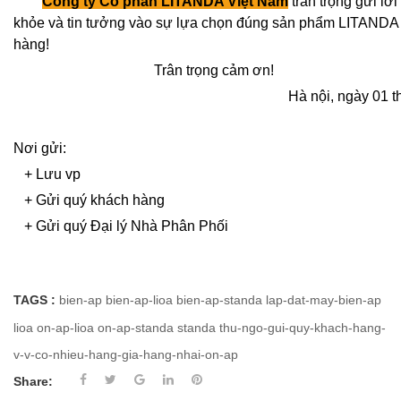
Công ty Cổ phần LITANDA Việt Nam
trân trọng gửi lờ
khỏe và tin tưởng vào sự lựa chọn đúng sản phẩm LITANDA
hàng!
Trân trọng cảm ơn!
Hà nội, ngày 01 t
Nơi gửi:
+ Lưu vp
+ Gửi quý khách hàng
+ Gửi quý Đại lý Nhà Phân Phối
TAGS :
bien-ap
bien-ap-lioa
bien-ap-standa
lap-dat-may-bien-ap
lioa
on-ap-lioa
on-ap-standa
standa
thu-ngo-gui-quy-khach-hang-
v-v-co-nhieu-hang-gia-hang-nhai-on-ap
Share: