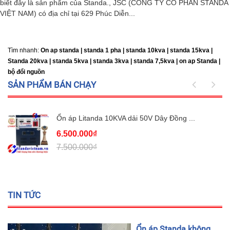
biết đây là sản phẩm của Standa., JSC (CÔNG TY CỔ PHẦN STANDA
VIỆT NAM) có địa chỉ tại 629 Phúc Diễn...
Tìm nhanh:
On ap standa | standa 1 pha | standa 10kva | standa 15kva |
Standa 20kva |
standa 5kva | standa 3kva | standa 7,5kva | on ap Standa |
bộ đổi nguồn
SẢN PHẨM BÁN CHẠY
Ổn áp Litanda 10KVA dải 50V Dây Đồng ...
6.500.000₫
7.500.000₫
TIN TỨC
Ổn áp Standa không