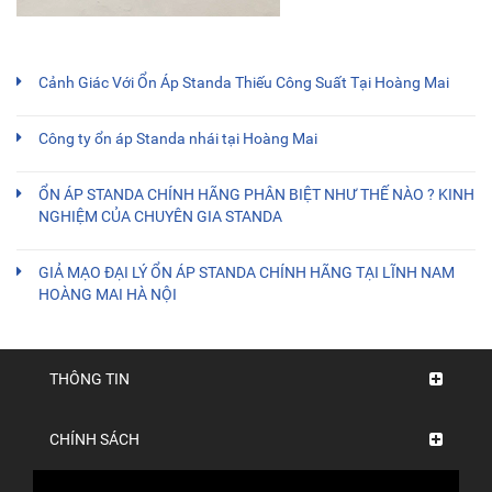
Cảnh Giác Với Ổn Áp Standa Thiếu Công Suất Tại Hoàng Mai
Công ty ổn áp Standa nhái tại Hoàng Mai
ỔN ÁP STANDA CHÍNH HÃNG PHÂN BIỆT NHƯ THẾ NÀO ? KINH
NGHIỆM CỦA CHUYÊN GIA STANDA
GIẢ MẠO ĐẠI LÝ ỔN ÁP STANDA CHÍNH HÃNG TẠI LĨNH NAM
HOÀNG MAI HÀ NỘI
THÔNG TIN
CHÍNH SÁCH