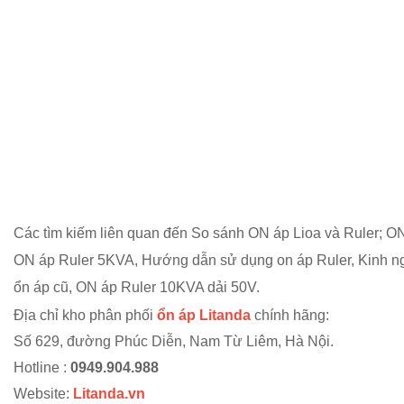
Các tìm kiếm liên quan đến So sánh ON áp Lioa và Ruler;
ON
ON áp Ruler 5KVA, Hướng dẫn sử dụng on áp Ruler, Kinh 
ổn áp cũ, ON áp Ruler 10KVA dải 50V.
Địa chỉ kho phân phối
ổn áp Litanda
chính hãng:
Số 629, đường Phúc Diễn, Nam Từ Liêm, Hà Nội.
Hotline :
0949.904.988
Website:
Litanda.vn