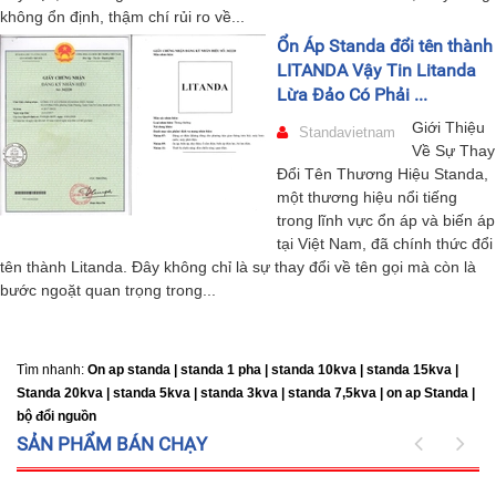
không ổn định, thậm chí rủi ro về...
Ổn Áp Standa đổi tên thành
LITANDA Vậy Tin Litanda
Lừa Đảo Có Phải ...
Giới Thiệu
Standavietnam
Về Sự Thay
Đổi Tên Thương Hiệu Standa,
một thương hiệu nổi tiếng
trong lĩnh vực ổn áp và biến áp
tại Việt Nam, đã chính thức đổi
tên thành Litanda. Đây không chỉ là sự thay đổi về tên gọi mà còn là
bước ngoặt quan trọng trong...
Tìm nhanh:
On ap standa | standa 1 pha | standa 10kva | standa 15kva |
Standa 20kva |
standa 5kva | standa 3kva | standa 7,5kva | on ap Standa |
bộ đổi nguồn
SẢN PHẨM BÁN CHẠY