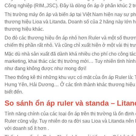
Công nghiệp (RIM.,JSC). Đây là dòng ổn áp ở phân khúc 2 trê
Thị trường máy ổn áp và biến áp tại Việt Nam hiện nay sự phá
thương hiệu Lioa và Litanda. Doanh số của 2 hãng này lớn h
thương hiệu khác.
Do đó các thương hiệu ổn áp nhỏ hơn Ruler và một số thươ
chiếm thị phần rất nhỏ. Và cũng chỉ xuất hiện ở một vài thị tr
Mặc dù nhà sản xuất đã dành khá nhiều cho phí cho công tá
marketing, khai thác các thị trường mới… Tuy nhiên tình hìn
như đang không được như mong đợi!
Theo thống kê thì những khu vực có mặt của ổn áp Ruler là:
Hưng Yên, Hải Dương… Ở các tỉnh thành khác thương hiệu
biết đến.
So sánh ổn áp ruler và standa – Litan
Tính năng chính của các loại ổn áp trên thị trường là ổn định
Ruler cũng vậy. Tuy nhiên do ra đời sau Lioa và Litanda nên
với doanh số ít hơn .