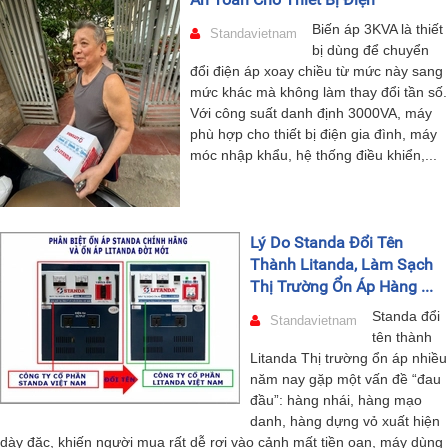
Biến áp 3KVA là thiết
Standavietnam
bị dùng để chuyển
đổi điện áp xoay chiều từ mức này sang
mức khác mà không làm thay đổi tần số.
Với công suất danh định 3000VA, máy
phù hợp cho thiết bị điện gia đình, máy
móc nhập khẩu, hệ thống điều khiển,...
Lý Do Standa Đổi Tên
Thành Litanda, Làm Sạch
Thị Trường Ổn Áp Hàng ...
Standa đổi
Standavietnam
tên thành
Litanda Thị trường ổn áp nhiều
năm nay gặp một vấn đề “đau
đầu”: hàng nhái, hàng mạo
danh, hàng dựng vỏ xuất hiện
dày đặc, khiến người mua rất dễ rơi vào cảnh mất tiền oan, máy dùng