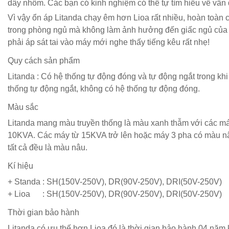
dây nhôm. Các bạn có kinh nghiệm có thể tự tìm hiểu về vấn
Vì vậy ổn áp Litanda chạy êm hơn Lioa rất nhiều, hoàn toàn c
trong phòng ngủ mà không làm ảnh hưởng đến giấc ngủ của
phải áp sát tai vào máy mới nghe thấy tiếng kêu rất nhẹ!
Quy cách sản phẩm
Litanda : Có hệ thống tự động đóng và tự động ngắt trong khi
thống tự động ngắt, không có hệ thống tự động đóng.
Màu sắc
Litanda mang màu truyền thống là màu xanh thẫm với các m
10KVA. Các máy từ 15KVA trở lên hoặc máy 3 pha có màu n
tất cả đều là màu nâu.
Kí hiệu
+ Standa : SH(150V-250V), DR(90V-250V), DRI(50V-250V)
+ Lioa : SH(150V-250V), DR(90V-250V), DRI(50V-250V)
Thời gian bảo hành
Litanda có ưu thế hơn Lioa đó là thời gian bảo hành 04 năm