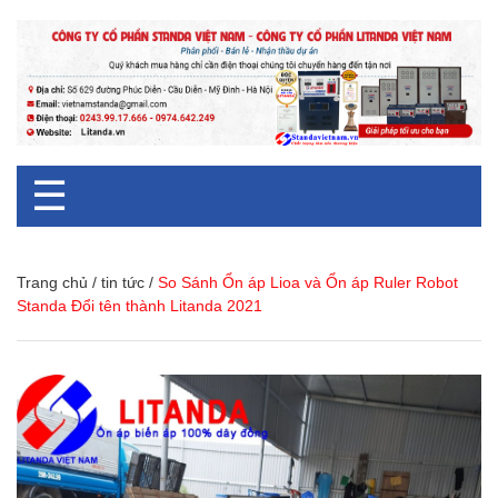
☰
Trang chủ
/
tin tức
/
So Sánh Ổn áp Lioa và Ổn áp Ruler Robot
Standa Đổi tên thành Litanda 2021