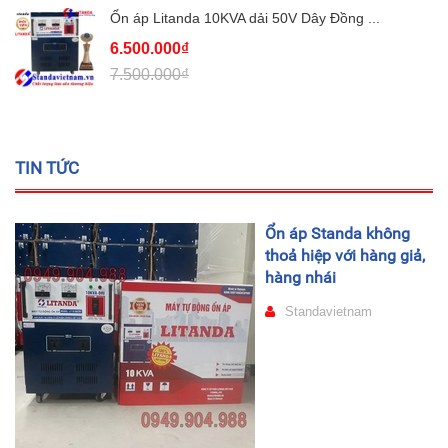
Ổn áp Litanda 10KVA dải 50V Dây Đồng ...
6.500.000₫
7.500.000₫
TIN TỨC
Ổn áp Standa không
thoả hiệp với hàng giả,
hàng nhái
Standavietnam