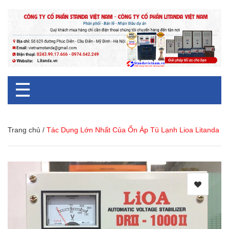
☰
Trang chủ
/
Tác Dụng Lớn Nhất Của Ổn Áp Tủ Lạnh Lioa Litanda