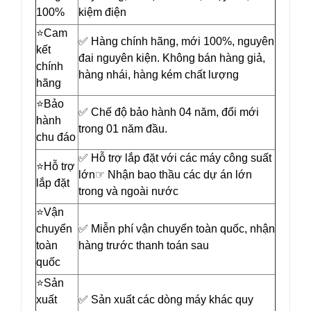
100%
kiệm điện
⭐️Cam
✅ Hàng chính hãng, mới 100%, nguyên
kết
đai nguyên kiện. Không bán hàng giả,
chính
hàng nhái, hàng kém chất lượng
hãng
⭐️Bảo
✅ Chế độ bảo hành 04 năm, đổi mới
hành
trong 01 năm đầu.
chu đáo
✅ Hỗ trợ lắp đặt với các máy công suất
⭐️Hỗ trợ
lớn☞ Nhận bao thầu các dự án lớn
lắp đặt
trong và ngoài nước
⭐️Vận
chuyển
✅ Miễn phí vận chuyển toàn quốc, nhận
toàn
hàng trước thanh toán sau
quốc
⭐️Sản
xuất
✅ Sản xuất các dòng máy khác quy