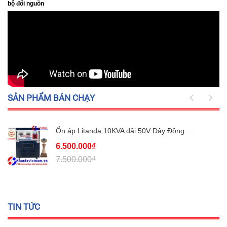
bộ đổi nguồn
SẢN PHẨM BÁN CHẠY
Ổn áp Litanda 10KVA dải 50V Dây Đồng ...
6.500.000₫
7.500.000₫
TIN TỨC