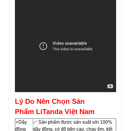
Lý Do Nên Chọn Sản
Phẩm LiTanda Việt Nam
⭐️Dây
✅ Sản phẩm được sản xuất với 100%
đồng
dây đồng, có độ bền cao, chạy êm, tiết