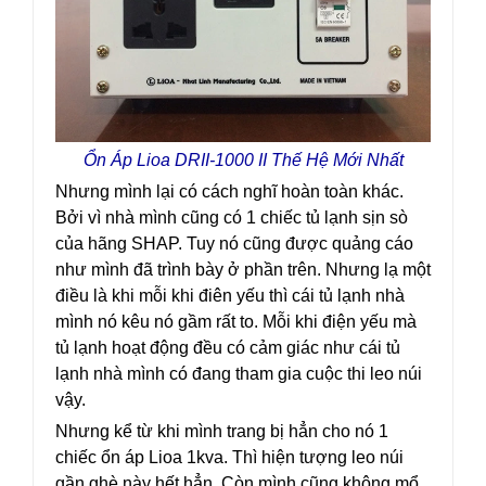
Ổn Áp Lioa DRII-1000 II Thế Hệ Mới Nhất
Nhưng mình lại có cách nghĩ hoàn toàn khác.
Bởi vì nhà mình cũng có 1 chiếc tủ lạnh sịn sò
của hãng SHAP. Tuy nó cũng được quảng cáo
như mình đã trình bày ở phần trên. Nhưng lạ một
điều là khi mỗi khi điên yếu thì cái tủ lạnh nhà
mình nó kêu nó gầm rất to. Mỗi khi điện yếu mà
tủ lạnh hoạt động đều có cảm giác như cái tủ
lạnh nhà mình có đang tham gia cuộc thi leo núi
vậy.
Nhưng kể từ khi mình trang bị hẳn cho nó 1
chiếc ổn áp Lioa 1kva. Thì hiện tượng leo núi
gần ghè này hết hẳn. Còn mình cũng không mổ