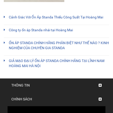
Cảnh Giác Với Ổn Áp Standa Thiếu Công Suất Tại Hoàng Mai
Công ty ổn áp Standa nhái tại Hoàng Mai
ỔN ÁP STANDA CHÍNH HÃNG PHÂN BIỆT NHƯ THẾ NÀO ? KINH
NGHIỆM CỦA CHUYÊN GIA STANDA
GIẢ MẠO ĐẠI LÝ ỔN ÁP STANDA CHÍNH HÃNG TẠI LĨNH NAM
HOÀNG MAI HÀ NỘI
THÔNG TIN
CHÍNH SÁCH