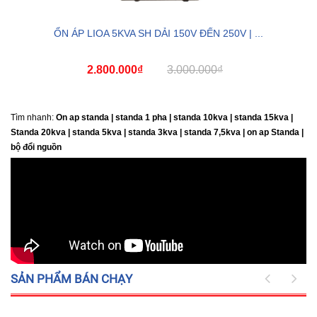
ỔN ÁP LIOA 5KVA SH DẢI 150V ĐẾN 250V | ...
2.800.000₫
3.000.000₫
Tìm nhanh:
On ap standa | standa 1 pha | standa 10kva | standa 15kva |
Standa 20kva |
standa 5kva | standa 3kva | standa 7,5kva | on ap Standa |
bộ đổi nguồn
SẢN PHẨM BÁN CHẠY