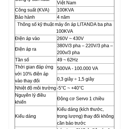
Việt Nam
Công suất (KVA)
100KVA
Bảo hành
4 năm
Thông số kỹ thuật máy ổn áp LITANDA ba pha
100KVA
Điện áp vào
260V ~ 430V
380V/3 pha – 220V/3 pha –
Điện áp ra
200v/3 pha
Tần số
49 ~ 62Hz
Thời gian đáp ứng
500VA - 100.000 VA
với 10% điện áp
0,3 giây ÷ 1,5 giây
vào thay đổi
Nhiệt độ môi trường
-5°C ~ +40°C
Nguyên lý điều
Động cơ Servo 1 chiều
khiển
Kiểu dáng (kích thước,
Kiểu dáng
trọng lượng) thay đổi không
cần báo trước