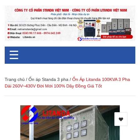
☰
Trang chủ
/
Ổn áp Standa 3 pha
/
Ổn Áp Litanda 100KVA 3 Pha
Dải 260V~430V Đời Mới 100% Dây Đồng Giá Tốt