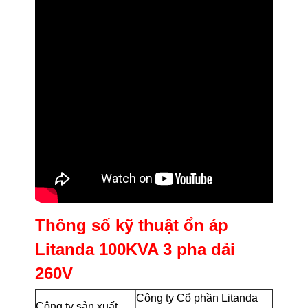
Thông số kỹ thuật
ổn áp
Litanda 100KVA 3 pha
dải
260V
Công ty Cổ phần Litanda
Công ty sản xuất