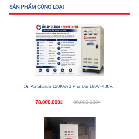
SẢN PHẨM CÙNG LOẠI
Ổn Áp Standa 120KVA 3 Pha Dải 160V–430V...
78.000.000₫
80.000.000₫