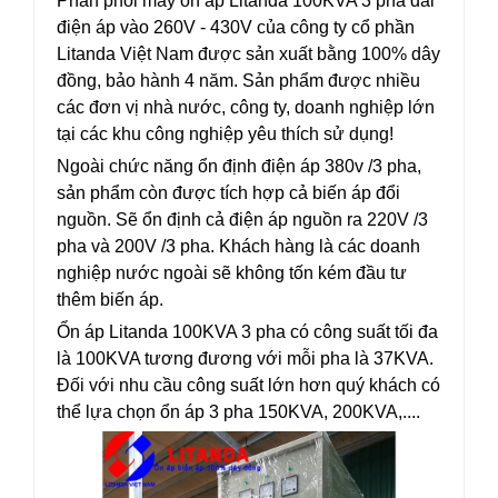
Phân phối máy ổn áp Litanda 100KVA 3 pha
dải
điện áp vào 260V - 430V của công ty cổ phần
Litanda Việt Nam được sản xuất bằng 100% dây
đồng, bảo hành 4 năm. Sản phẩm được nhiều
các đơn vị nhà nước, công ty, doanh nghiệp lớn
tại các khu công nghiệp yêu thích sử dụng!
Ngoài chức năng ổn định điện áp 380v /3 pha,
sản phẩm còn được tích hợp cả biến áp đổi
nguồn. Sẽ ổn định cả điện áp nguồn ra 220V /3
pha và 200V /3 pha. Khách hàng là các doanh
nghiệp nước ngoài sẽ không tốn kém đầu tư
thêm biến áp.
Ổn áp Litanda 100KVA 3 pha có công suất tối đa
là 100KVA tương đương với mỗi pha là 37KVA.
Đối với nhu cầu công suất lớn hơn quý khách có
thể lựa chọn ổn áp 3 pha 150KVA, 200KVA,....