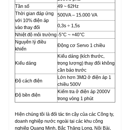
Tần số
49 ~ 62Hz
Thời gian đáp ứng
500VA – 15.000 VA
với 10% điện áp
0,3s ÷ 1,5s
vào thay đổi
Nhiệt độ môi trường
-5°C ~ +40°C
Nguyên lý điều
Động cơ Servo 1 chiều
khiển
Kiểu dáng (kích thước,
Kiểu dáng
trọng lượng) thay đổi không
cần báo trước
Lớn hơn 3MΩ ở điện áp 1
Độ cách điện
chiều 500V
Kiểm tra ở điện áp 2000V
Độ bền điện
trong vòng 1 phút
Hiện chúng tôi là đối tác tin cậy của các Công ty,
doanh nghiệp nước ngoài tại các khu công
nghiệp Quang Minh, Bắc Thăng Long, Nội Bài,