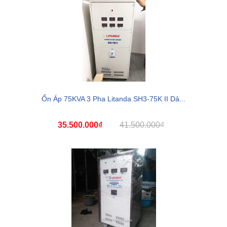
Ổn Áp 75KVA 3 Pha Litanda SH3-75K II Dả...
35.500.000₫
41.500.000₫