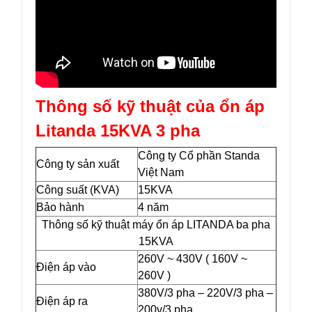
Thông số kỹ thuật của ổn áp
Litanda 15KVA 3 pha
Công ty Cổ phần Standa
Công ty sản xuất
Việt Nam
Công suất (KVA)
15KVA
Bảo hành
4 năm
Thông số kỹ thuật máy ổn áp LITANDA ba pha
15KVA
260V ~ 430V ( 160V ~
Điện áp vào
260V )
380V/3 pha – 220V/3 pha –
Điện áp ra
200v/3 pha