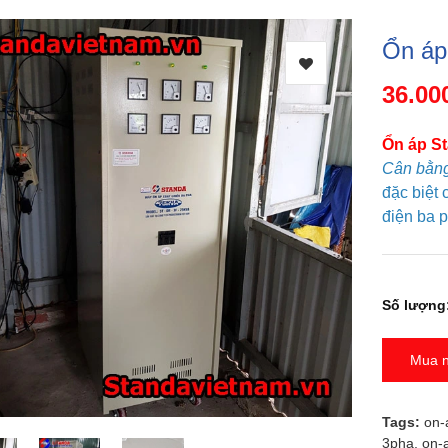
Ổn áp
36.00
Ổn áp S
Cân bằng
đặc biệt 
điện ba p
Số lượng
Mua 
Tags:
on-
3pha
,
on-