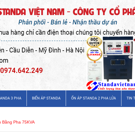
TANDA 3 PHA
BIẾN ÁP STANDA
ỔN ÁP STANDA 2 PHA LỬA
TIN 
n Bằng Pha 75KVA