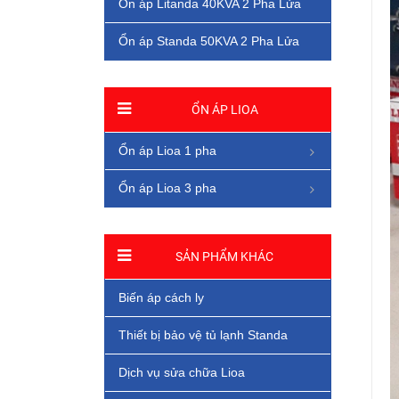
Ổn áp Litanda 40KVA 2 Pha Lửa
Ổn áp Standa 50KVA 2 Pha Lửa
ỔN ÁP LIOA
Ổn áp Lioa 1 pha
Ổn áp Lioa 3 pha
SẢN PHẨM KHÁC
Biến áp cách ly
Thiết bị bảo vệ tủ lạnh Standa
Dịch vụ sửa chữa Lioa