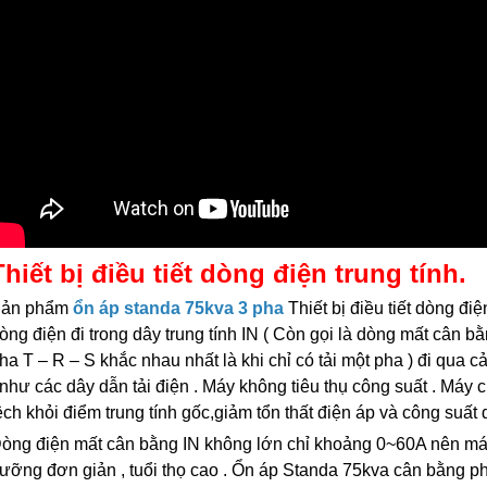
6.690.000₫
12.000.000₫
Thiết bị điều tiết dòng điện trung tính.
ản phẩm
ổn áp standa 75kva 3 pha
Thiết bị điều tiết dòng điện
òng điện đi trong dây trung tính IN ( Còn gọi là dòng mất cân bằ
ha T – R – S khắc nhau nhất là khi chỉ có tải một pha ) đi qua c
như các dây dẫn tải điện . Máy không tiêu thụ công suất . Máy c
ệch khỏi điểm trung tính gốc,giảm tổn thất điện áp và công suấ
òng điện mất cân bằng IN­ không lớn chỉ khoảng 0~60A nên máy
ưỡng đơn giản , tuổi thọ cao . Ổn áp Standa 75kva cân bằng p