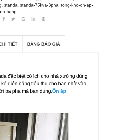
g
,
standa
,
standa-75kva-3pha
,
tong-kho-on-ap-
inh-hang
CHI TIẾT
BẢNG BÁO GIÁ
nda đặc biệt có ích cho nhà xưởng dùng
g kể điện năng tiêu thụ cho bạn nhờ vào
ưới ba pha mà bạn dùng.
Ổn áp