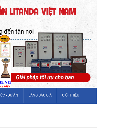
TỨC - DỰ ÁN
BẢNG BÁO GIÁ
GIỚI THIỆU