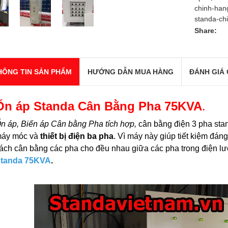
chinh-han
standa-ch
Share:
HÔNG TIN SẢN PHẨM
HƯỚNG DẪN MUA HÀNG
ĐÁNH GIÁ 
Ổn áp Standa Cân Bằng Pha 75KVA
.
n áp, Biến áp Cân bằng Pha tích hợp,
cân bằng điện 3 pha sta
áy móc và
thiết bị điện ba pha
. Vì máy này giúp tiết kiệm đán
ách cân bằng các pha cho đều nhau giữa các pha trong điện l
tanda 75KVA
.