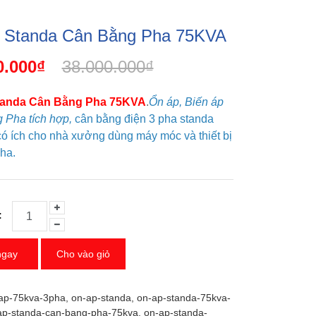
 Standa Cân Bằng Pha 75KVA
0.000₫
38.000.000₫
tanda Cân Bằng Pha 75KVA
.
Ổn áp, Biến áp
 Pha tích hợp,
cân bằng điện 3 pha standa
có ích cho nhà xưởng dùng máy móc và thiết bị
ha.
:
ngay
Cho vào giỏ
ap-75kva-3pha
,
on-ap-standa
,
on-ap-standa-75kva-
ap-standa-can-bang-pha-75kva
,
on-ap-standa-