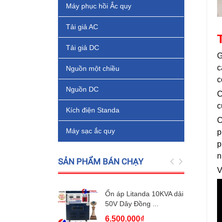
Máy phục hồi Ắc quy
Tải giả AC
Tải giả DC
G
c
Nguồn một chiều
c
Nguồn DC
C
c
Kích điện Standa
C
Máy sạc ắc quy
p
p
n
SẢN PHẨM BÁN CHẠY
V
Ổn áp Litanda 10KVA dải
50V Dây Đồng ...
6.500.000₫