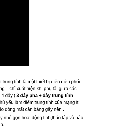
6.320.000₫
5.700.000₫
 trung tính là một thiết bị điện điều phối
ng – chỉ xuất hiện khi phụ tải giữa các
ả 4 dây (
3 dây pha + dây trung tính
hủ yếu làm điểm trung tính của mạng ít
t do dòng mất cân bằng gây nên .
 nhỏ gọn hoạt động tĩnh,tháo lắp và bảo
ha.