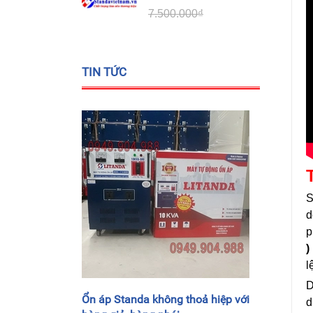
7.500.000₫
TIN TỨC
S
d
p
)
l
D
Ổn áp Standa không thoả hiệp với
d