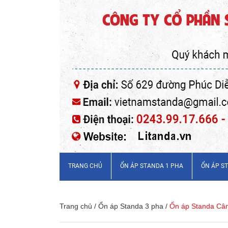
TRANG CHỦ
ỔN ÁP STANDA 1 PHA
ỔN ÁP S
Trang chủ
/
Ổn áp Standa 3 pha
/
Ổn áp Standa Câ