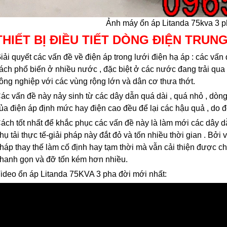
Ảnh máy ổn áp Litanda 75kva 3 p
THIẾT BỊ ĐIỀU TIẾT DÒNG ĐIỆN TRUNG
iải quyết các vấn đề về điện áp trong lưới điện hạ áp : các vấn
ách phổ biến ở nhiều nước , đặc biệt ở các nước đang trải qua 
ông nghiệp với các vùng rộng lớn và dân cơ thưa thớt.
ác vấn đề này nảy sinh từ các dây dẫn quá dài , quá nhỏ , dòng 
ủa điện áp định mức hay điện cao đều để lại các hậu quả , do đ
ách tốt nhất để khắc phục các vấn đề này là làm mới các dây d
hụ tải thực tế-giải pháp này đắt đỏ và tốn nhiều thời gian . Bởi
háp thay thế làm cố định hay tạm thời mà vẫn cải thiện được c
hanh gọn và đỡ tốn kém hơn nhiều.
ideo ổn áp Litanda 75KVA 3 pha đời mới nhất:
Ổn áp Litanda 10kva dải
Ổn Áp Litanda 15KVA
90v Model 10K...
Dải 90V Thế Hệ Mớ...
5.500.000₫
8.800.000₫