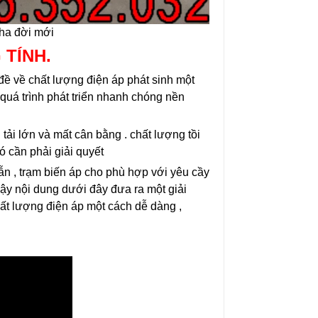
ha đời mới
 TÍNH.
 đề về chất lượng điện áp phát sinh một
quá trình phát triển nhanh chóng nền
tải lớn và mất cân bằng . chất lượng tồi
ó cần phải giải quyết
ẫn , trạm biến áp cho phù hợp với yêu cầy
 vậy nội dung dưới đây đưa ra một giải
hất lượng điện áp một cách dễ dàng ,
Ổn Áp Litanda 7,5KVA
Ổn Áp Litanda 7,
Dải 50V - 250V D...
Dải 90V DR 1 Pha
4.900.000₫
4.500.000₫