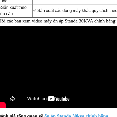
quốc
⭐️Sản xuất theo
✅ Sản xuất các dòng máy khác quy cách the
yêu cầu
ời các bạn xem video máy ổn áp Standa 30KVA chính hãng:
Ổn áp Litanda 10kva dải
Ổn Áp Litanda 15KVA
90v Model 10K...
Dải 90V Thế Hệ Mớ...
5.500.000₫
8.800.000₫
ánh giá tổng quan về
ổn áp Standa 30kva chính hãng