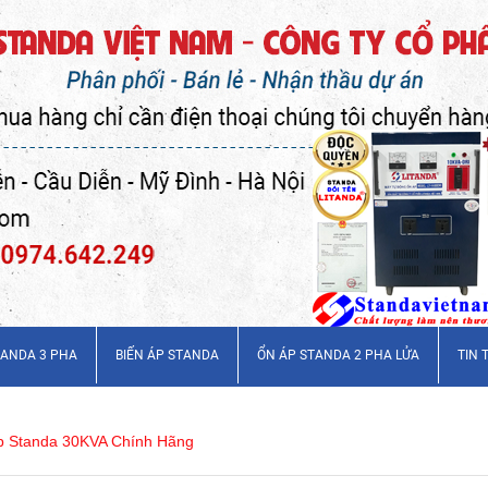
TANDA 3 PHA
BIẾN ÁP STANDA
ỔN ÁP STANDA 2 PHA LỬA
TIN 
p Standa 30KVA Chính Hãng