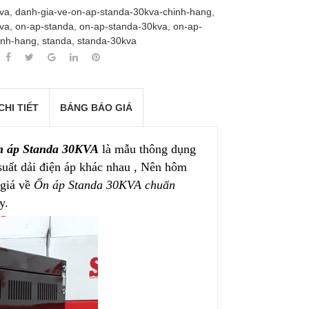
va
,
danh-gia-ve-on-ap-standa-30kva-chinh-hang
,
va
,
on-ap-standa
,
on-ap-standa-30kva
,
on-ap-
inh-hang
,
standa
,
standa-30kva
CHI TIẾT
BẢNG BÁO GIÁ
 áp Standa 30KVA
là mẫu thông dụng
suất dải điện áp khác nhau , Nên hôm
 giá về
Ổn áp Standa 30KVA chuẩn
y.