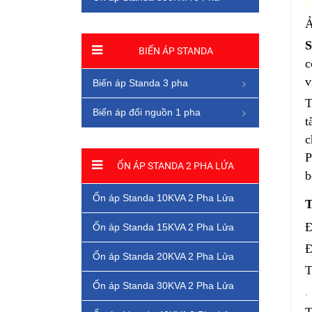
Ả
S
BIẾN ÁP STANDA
c
v
Biến áp Standa 3 pha
T
Biến áp đổi nguồn 1 pha
t
c
P
ỔN ÁP STANDA 2 PHA LỬA
b
Ổn áp Standa 10KVA 2 Pha Lửa
T
Đ
Ổn áp Standa 15KVA 2 Pha Lửa
Đ
Ổn áp Standa 20KVA 2 Pha Lửa
T
Ổn áp Standa 30KVA 2 Pha Lửa
.