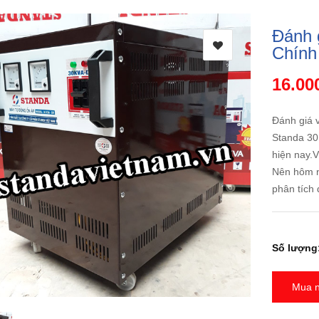
Đánh 
Chính
16.00
Đánh giá 
Standa 30
hiện nay.V
Nên hôm n
phân tích 
Số lượng
Mua 