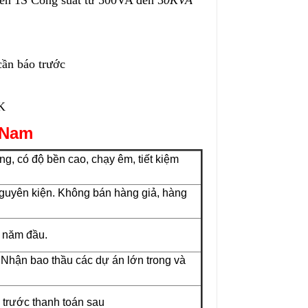
đến 1S Công suất từ 500VA đến 3
0KVA
cần báo trước
OK
 Nam
, có độ bền cao, chạy êm, tiết kiệm
guyên kiện. Không bán hàng giả, hàng
 năm đầu.
 Nhận bao thầu các dự án lớn trong và
 trước thanh toán sau