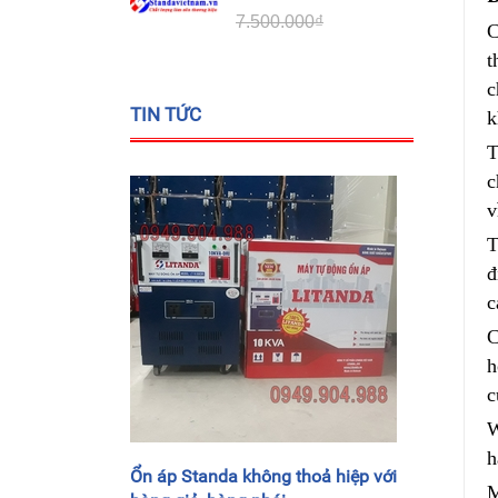
7.500.000₫
C
t
c
TIN TỨC
k
T
c
v
T
đ
c
C
h
c
W
h
Ổn áp Standa không thoả hiệp với
M