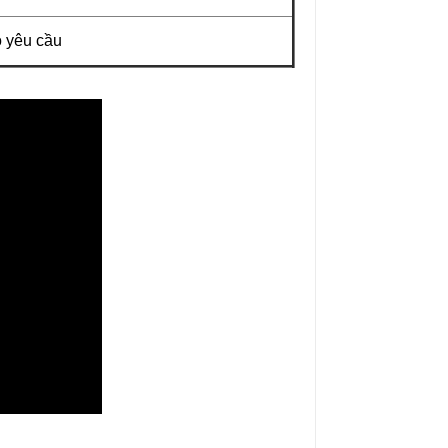
o yêu cầu
Ổn Áp Litanda 7,5KVA
Ổn Áp Litanda 7,
Dải 50V - 250V D...
Dải 90V DR 1 Pha
4.900.000₫
4.500.000₫