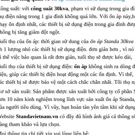
6.690.000₫
12.000.000₫
ông suất: với
công suất 30kva
, phạm vi sử dụng trong gia đì
hụ điện năng trong 1 gia đình không quá lớn. Với ổn áp này,h
hạy ổn định nhất, các thiết bị sử dụng điện trong gia đình đ
hông bị tăng giảm đột ngột.
uổi thọ của ổn áp: thời gian sử dung của
ổn áp Standa 30kva
h 1 lượng nhỏ các thiết bị sử dụng điện. đơn giản hơn , vì n
ì thế việc bảo quan là rất đơn giản, tuổi thọ sẽ được kéo dài,
uổi thọ của thiết bị sử dụng điện:
ổn áp
không sinh ra dòng 
iện, giúp các thiết bị điện hoạt động một các ổn định. Vì thế
ác thiết bị sẽ được bảo vệ một cách chắc chắn nhất. Tổi thọ 
ơ sở sản xuất: Sản phẩm được sản xuất bởi công ty cổ phần 
ơn 10 năm kinh nghiệm trong lĩnh vực sản xuất ổn áp Standa, 
ủa người tiêu dùng. Vì vây, bạn hoàn tàn yên tâm khi sử dụng
ebsite
Standavietnam.vn
có đầy đủ hình ảnh giá cả thông s
àng tham khảo và lựa chọn.
ọi thông tin chi tiết xin vui lòng liên hệ: