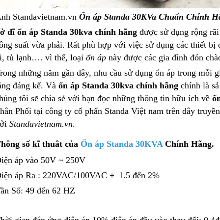
nh Standavietnam.vn
Ổn áp Standa 30KVa Chuẩn Chính H
ở dĩ ổn áp Standa 30kva chính hãng
được sử dụng rộng rãi 
ông suất vừa phải. Rất phù hợp với việc sử dụng các thiết bị 
i, tủ lạnh…. vì thế, loại
ổn áp
này được các gia đình đón chào
rong những năm gần đây, nhu cầu sử dụng ổn áp trong mỗi g
ăng đáng kể. Và
ổn áp Standa 30kva chính hãng
chính là s
húng tôi sẽ chia sẻ với bạn đọc những thông tin hữu ích về
ổ
hân Phối tại công ty cổ phẩn Standa Việt nam trên dây truyề
ởi
Standavietnam.vn
.
hông số kĩ thuât của
Ổn áp Standa 30KVA
Chính Hãng.
iện áp vào 50V ~ 250V
iện áp Ra : 220VAC/100VAC +_1.5 đến 2%
ần Số: 49 đến 62 HZ