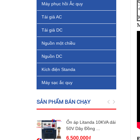
Máy phục hồi Ắc quy
Tải giả AC
M
Tải giả DC
Nguồn một chiều
Nguồn DC
Kích điện Standa
Máy sạc ắc quy
SẢN PHẨM BÁN CHẠY
Ổn áp Litanda 10KVA dải
50V Dây Đồng ...
6.500.000₫
Đ