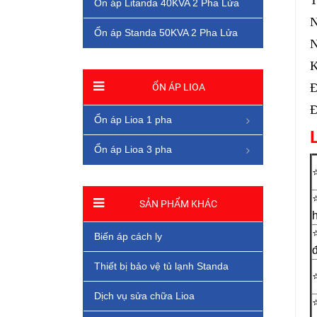
T
Ổn áp Litanda 40KVA 2 Pha Lửa
N
Ổn áp Standa 50KVA 2 Pha Lửa
N
K
Đ
ỔN ÁP LIOA
Đ
Ổn áp Lioa 1 pha
Ổn áp Lioa 3 pha
SẢN PHẨM KHÁC
Biến áp cách ly
Thiết bị bảo vệ tủ lạnh Standa
⭐
Dịch vụ sửa chữa Lioa