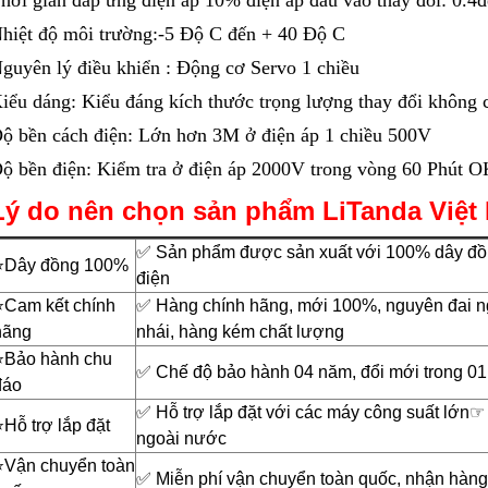
hời gian đáp ứng điện áp 10% điện áp đầu vào thay đổi: 0.4
hiệt độ môi trường:-5 Độ C đến + 40 Độ C
guyên lý điều khiển : Động cơ Servo 1 chiều
iểu dáng: Kiểu đáng kích thước trọng lượng thay đổi không 
ộ bền cách điện: Lớn hơn 3M ở điện áp 1 chiều 500V
ộ bền điện: Kiểm tra ở điện áp 2000V trong vòng 60 Phút 
Lý do nên chọn sản phẩm LiTanda Việt
✅ Sản phẩm được sản xuất với 100% dây đồng
⭐️Dây đồng 100%
điện
⭐️Cam kết chính
✅ Hàng chính hãng, mới 100%, nguyên đai n
hãng
nhái, hàng kém chất lượng
⭐️Bảo hành chu
✅ Chế độ bảo hành 04 năm, đổi mới trong 01
đáo
✅ Hỗ trợ lắp đặt với các máy công suất lớn☞
️Hỗ trợ lắp đặt
ngoài nước
⭐️Vận chuyển toàn
✅ Miễn phí vận chuyển toàn quốc, nhận hàng