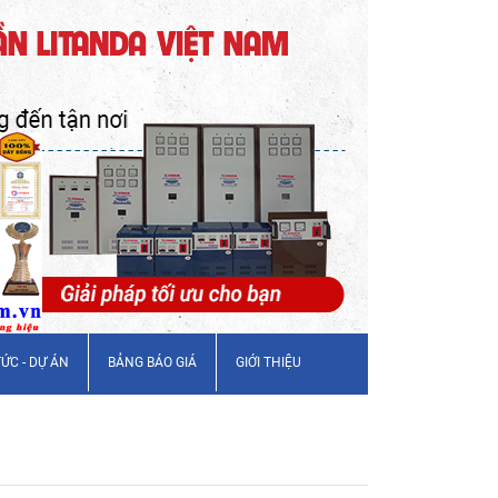
TỨC - DỰ ÁN
BẢNG BÁO GIÁ
GIỚI THIỆU