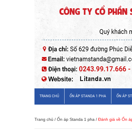
TRANG CHỦ
ỔN ÁP STANDA 1 PHA
ỔN ÁP S
Trang chủ
/
Ổn áp Standa 1 pha
/
Đánh giá về Ổn á