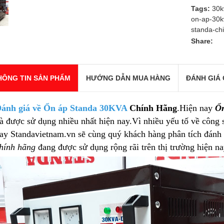
Tags:
30k
on-ap-30k
standa-ch
Share:
HÔNG TIN SẢN PHẨM
HƯỚNG DẪN MUA HÀNG
ĐÁNH GIÁ 
ánh giá về Ổn áp Standa 30KVA
Chính Hãng
.Hiện nay
Ổn
à được sử dụng nhiều nhất hiện nay.Vì nhiều yếu tố về công 
ay Standavietnam.vn sẽ cùng quý khách hàng phân tích đánh
hính hãng
đang được sử dụng rộng rãi trên thị trường hiện na