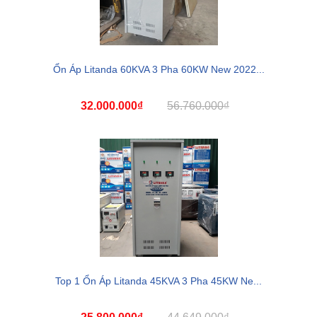
Ổn Áp Litanda 60KVA 3 Pha 60KW New 2022...
32.000.000₫
56.760.000₫
Top 1 Ổn Áp Litanda 45KVA 3 Pha 45KW Ne...