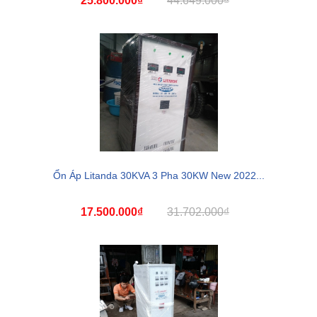
25.800.000₫
44.649.000₫
Ổn Áp Litanda 30KVA 3 Pha 30KW New 2022...
17.500.000₫
31.702.000₫