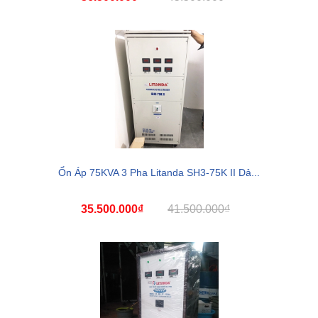
Ổn Áp 75KVA 3 Pha Litanda SH3-75K II Dả...
35.500.000₫
41.500.000₫