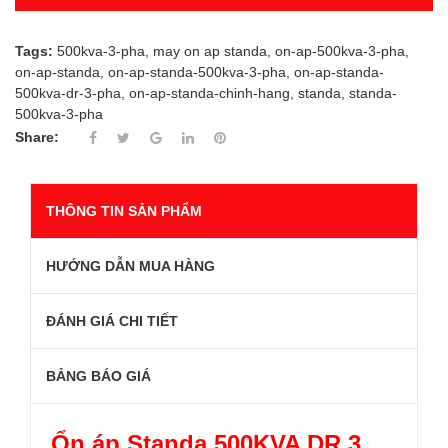
Tags:
500kva-3-pha
,
may on ap standa
,
on-ap-500kva-3-pha
,
on-ap-standa
,
on-ap-standa-500kva-3-pha
,
on-ap-standa-
500kva-dr-3-pha
,
on-ap-standa-chinh-hang
,
standa
,
standa-
500kva-3-pha
Share:
THÔNG TIN SẢN PHẨM
HƯỚNG DẪN MUA HÀNG
ĐÁNH GIÁ CHI TIẾT
BẢNG BÁO GIÁ
Ổn áp Standa 500KVA DR 3