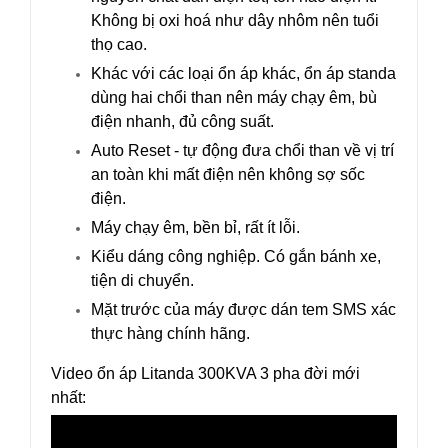
Không bị oxi hoá như dây nhôm nên tuổi
thọ cao.
Khác với các loại ổn áp khác, ổn áp standa
dùng hai chổi than nên máy chạy êm, bù
điện nhanh, đủ công suất.
Auto Reset - tự động đưa chổi than về vị trí
an toàn khi mất điện nên không sợ sốc
điện.
Máy chạy êm, bền bỉ, rất ít lỗi.
Kiểu dáng công nghiệp. Có gắn bánh xe,
tiện di chuyển.
Mặt trước của máy được dán tem SMS xác
thực hàng chính hãng.
Video ổn áp Litanda 300KVA 3 pha đời mới
nhất: