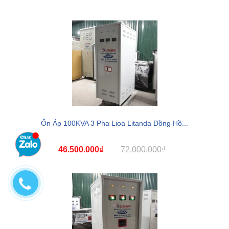
Ổn Áp 100KVA 3 Pha Lioa Litanda Đồng Hồ...
46.500.000₫
72.000.000₫