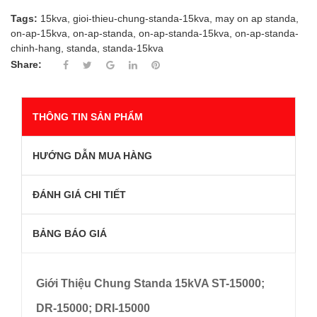
Tags:
15kva
,
gioi-thieu-chung-standa-15kva
,
may on ap standa
,
on-ap-15kva
,
on-ap-standa
,
on-ap-standa-15kva
,
on-ap-standa-
chinh-hang
,
standa
,
standa-15kva
Share:
THÔNG TIN SẢN PHẨM
HƯỚNG DẪN MUA HÀNG
ĐÁNH GIÁ CHI TIẾT
BẢNG BÁO GIÁ
Giới Thiệu Chung Standa 15kVA ST-15000;
DR-15000; DRI-15000