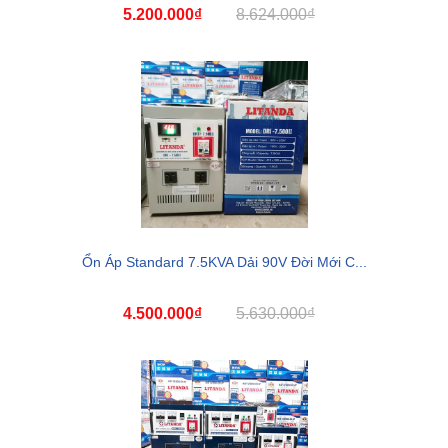
5.200.000₫
8.624.000₫
Ổn Áp Standard 7.5KVA Dải 90V Đời Mới C...
4.500.000₫
5.630.000₫