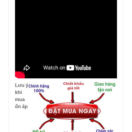
Lưu ý
khi
mua
ổn áp