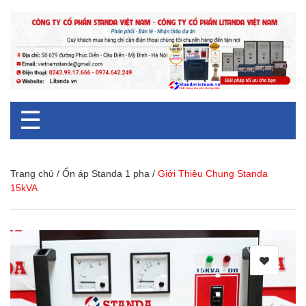
☰
Trang chủ
/
Ổn áp Standa 1 pha
/
Giới Thiệu Chung Standa
15kVA